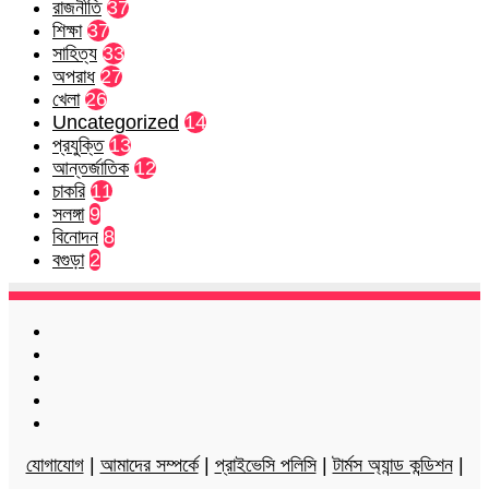
রাজনীতি
37
শিক্ষা
37
সাহিত্য
33
অপরাধ
27
খেলা
26
Uncategorized
14
প্রযুক্তি
13
আন্তর্জাতিক
12
চাকরি
11
সলঙ্গা
9
বিনোদন
8
বগুড়া
2
Facebook
Twitter
LinkedIn
YouTube
Instagram
যোগাযোগ
|
আমাদের সম্পর্কে
|
প্রাইভেসি পলিসি
|
টার্মস অ্যান্ড কন্ডিশন
|