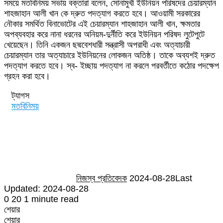
সময়ে মতবিনিময় সভায় বক্তারা বলেন, সোনামুখী ইউনিয়ন পরিষদের চেয়ারম্যান
শাহজাহান আলী খান কে দ্রুত পদত্যাগ করতে হবে। আওয়ামী সরকারের
নৌকার সমর্থিত বিনাভোটের এই চেয়ারম্যান শাহজাহান আলী খান, ক্ষমতার
অপব্যবহার করে নানা ধরনের অনিয়ম-দুর্নীতি করে ইউনিয়ন পরিষদ লুটেপুটে
খেয়েছেন। তিনি একজন ছদ্মবেশধারী সন্ত্রাসী অপরাধী এবং অত্যাচারী
চেয়ারম্যান তার অত্যাচারে ইউনিয়নের লোকজন অতিষ্ঠ। তাকে অব্যশই দ্রুত
পদত্যাগ করতে হবে। স্ব- ইচ্ছায় পদত্যাগ না করলে পরবর্তীতে কঠোর পদক্ষেপ
গ্রহন করা হবে।
ট্যাগস
মতবিনিময়
Send
an
email
নিজস্ব প্রতিবেদক
2024-08-28
Last
Updated: 2024-08-28
0
20
1 minute read
শেয়ার
Facebook
Twitter
LinkedIn
Skype
Messenger
Messenger
WhatsApp
Telegram
Share
প্রিন্ট
শেয়ার