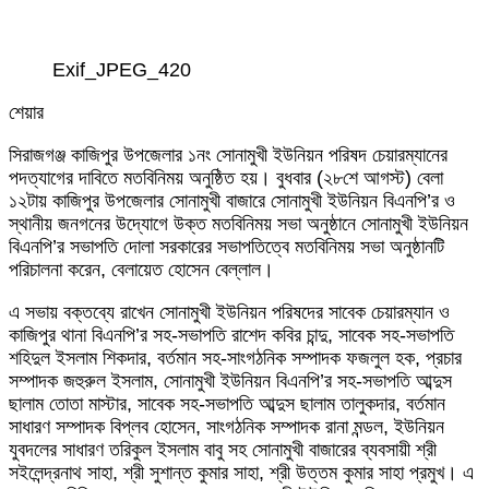
Exif_JPEG_420
শেয়ার
Facebook
Twitter
LinkedIn
Skype
Messenger
Messenger
WhatsApp
Telegram
Share
প্রিন্ট
সিরাজগঞ্জ কাজিপুর উপজেলার ১নং সোনামুখী ইউনিয়ন পরিষদ চেয়ারম্যানের
via
পদত্যাগের দাবিতে মতবিনিময় অনুষ্ঠিত হয়। বুধবার (২৮শে আগস্ট) বেলা
Email
১২টায় কাজিপুর উপজেলার সোনামুখী বাজারে সোনামুখী ইউনিয়ন বিএনপি’র ও
স্থানীয় জনগনের উদ্যোগে উক্ত মতবিনিময় সভা অনুষ্ঠানে সোনামুখী ইউনিয়ন
বিএনপি’র সভাপতি দোলা সরকারের সভাপতিত্বে মতবিনিময় সভা অনুষ্ঠানটি
পরিচালনা করেন, বেলায়েত হোসেন বেল্লাল।
এ সভায় বক্তব্যে রাখেন সোনামুখী ইউনিয়ন পরিষদের সাবেক চেয়ারম্যান ও
কাজিপুর থানা বিএনপি’র সহ-সভাপতি রাশেদ কবির চান্দু, সাবেক সহ-সভাপতি
শহিদুল ইসলাম শিকদার, বর্তমান সহ-সাংগঠনিক সম্পাদক ফজলুল হক, প্রচার
সম্পাদক জহুরুল ইসলাম, সোনামুখী ইউনিয়ন বিএনপি’র সহ-সভাপতি আব্দুস
ছালাম তোতা মাস্টার, সাবেক সহ-সভাপতি আব্দুস ছালাম তালুকদার, বর্তমান
সাধারণ সম্পাদক বিপ্লব হোসেন, সাংগঠনিক সম্পাদক রানা মন্ডল, ইউনিয়ন
যুবদলের সাধারণ তরিকুল ইসলাম বাবু সহ সোনামুখী বাজারের ব্যবসায়ী শ্রী
সইলেন্দ্রনাথ সাহা, শ্রী সুশান্ত কুমার সাহা, শ্রী উত্তম কুমার সাহা প্রমুখ। এ