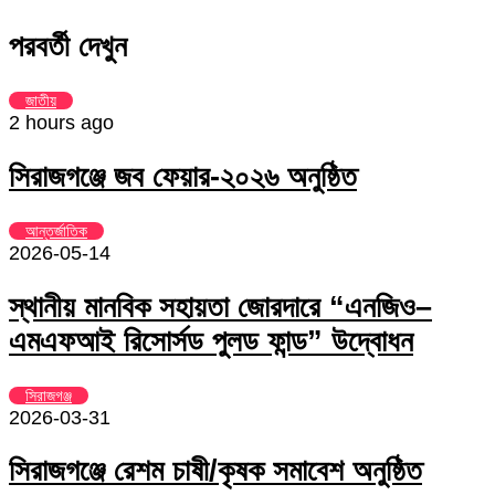
via
Facebook
Twitter
LinkedIn
Skype
Messenger
Messenger
WhatsApp
Telegram
Share
প্রিন্ট
Email
via
পরবর্তী দেখুন
Email
জাতীয়
2 hours ago
সিরাজগঞ্জে জব ফেয়ার-২০২৬ অনুষ্ঠিত
আন্তর্জাতিক
2026-05-14
স্থানীয় মানবিক সহায়তা জোরদারে “এনজিও–
এমএফআই রিসোর্সড পুলড ফান্ড” উদ্বোধন
সিরাজগঞ্জ
2026-03-31
সিরাজগঞ্জে রেশম চাষী/কৃষক সমাবেশ অনুষ্ঠিত