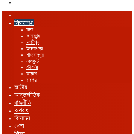
এখানে
খুঁজুন
হোম
সিরাজগঞ্জ
সদর
কামারখন্দ
কাজীপুর
উল্লাপাড়া
শাহজাদপুর
বেলকুচি
চৌহালী
তাড়াশ
রায়গঞ্জ
জাতীয়
আন্তর্জাতিক
রাজনীতি
অপরাধ
বিনোদন
খেলা
শিক্ষা