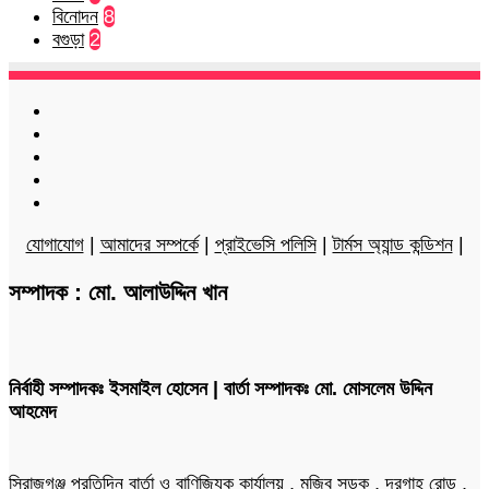
বিনোদন
8
বগুড়া
2
Facebook
Twitter
LinkedIn
YouTube
Instagram
যোগাযোগ
|
আমাদের সম্পর্কে
|
প্রাইভেসি পলিসি
|
টার্মস অ্যান্ড কন্ডিশন
|
সম্পাদক : মো. আলাউদ্দিন খান
নির্বাহী সম্পাদকঃ ইসমাইল হোসেন | বার্তা সম্পাদকঃ মো. মোসলেম উদ্দিন
আহমেদ
সিরাজগঞ্জ প্রতিদিন বার্তা ও বাণিজ্যিক কার্যালয় , মুজিব সড়ক , দরগাহ রোড ,