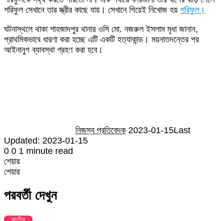
শরিফুল সেখানে তার স্ত্রীর কাছে যায়। সেখানে গিয়েই নিখোজ হয়
শরিফুল।
ঘটনাস্থলে থাকা শাহজাদপুর থানার ওসি মো. নজরুল ইসলাম মৃধা জানান,
প্রাথমিকভাবে ধারণা করা হচ্ছে এটি একটি হত্যাকান্ড। ময়নাতদন্তের পর
আইনানুগ ব্যাবস্থা গ্রহণ করা হবে।
Send
an
email
নিজস্ব প্রতিবেদক
2023-01-15
Last
Updated: 2023-01-15
0
0
1 minute read
শেয়ার
Facebook
Twitter
LinkedIn
Skype
Messenger
Messenger
WhatsApp
Telegram
Share
প্রিন্ট
শেয়ার
via
Facebook
Twitter
LinkedIn
Skype
Messenger
Messenger
WhatsApp
Telegram
Share
প্রিন্ট
Email
via
পরবর্তী দেখুন
Email
জাতীয়