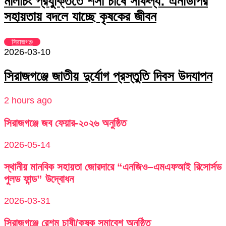
মালচিং প্রযুক্তিতে শসা চাষে সাফল্য: এনডিপির
সহায়তায় বদলে যাচ্ছে কৃষকের জীবন
সিরাজগঞ্জ
2026-03-10
সিরাজগঞ্জে জাতীয় দুর্যোগ প্রস্তুতি দিবস উদযাপন
2 hours ago
সিরাজগঞ্জে জব ফেয়ার-২০২৬ অনুষ্ঠিত
2026-05-14
স্থানীয় মানবিক সহায়তা জোরদারে “এনজিও–এমএফআই রিসোর্সড
পুলড ফান্ড” উদ্বোধন
2026-03-31
সিরাজগঞ্জে রেশম চাষী/কৃষক সমাবেশ অনুষ্ঠিত