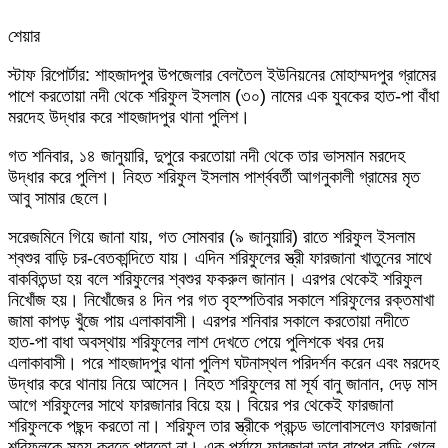
শেয়ার
Facebook
Twitter
LinkedIn
Skype
Messenger
Messenger
WhatsApp
Telegram
Share
প্রিন্ট
স্টাফ রিপোর্টার: শাহজাদপুর উপজেলার বেলতৈল ইউনিয়নের মোহাম্মদপুর গ্রামের
via
পাশে করতোয়া নদী থেকে শরিফুল ইসলাম (৩০) নামের এক যুবকের হাত-পা বাঁধা
Email
মরদেহ উদ্ধার করে শাহজাদপুর থানা পুলিশ।
গত শনিবার, ১৪ জানুয়ারি, দুপুরে করতোয়া নদী থেকে তার ভাসমান মরদেহ
উদ্ধার করে পুলিশ। নিহত শরিফুল ইসলাম পার্শ্ববর্তী আগনুকালী গ্রামের মৃত
আবু সামার ছেলে।
সরেজমিনে গিয়ে জানা যায়, গত সোমবার (৯ জানুয়ারি) রাতে শরিফুল ইসলাম
শ্বশুর বাড়ি চর-বেতকান্দিতে যায়। এদিন শরিফুলের স্ত্রী ফারজানা খাতুনের সাথে
বাকবিতন্ডা হয় বলে শরিফুলের শ্বশুর ফকরুল জানান। এরপর থেকেই শরিফুল
নিখোঁজ হয়। নিখোঁজের ৪ দিন পর গত বৃহস্পতিবার সকালে শরিফুলের রক্তমাখা
জামা কাপড় খুঁজে পায় এলাকাবাসী। এরপর শনিবার সকালে করতোয়া নদীতে
হাত-পা বাধা অবস্থায় শরিফুলের লাশ দেখতে পেয়ে পুলিশকে খবর দেয়
এলাকাবাসী। পরে শাহজাদপুর থানা পুলিশ ঘটনাস্থল পরিদর্শন করেন এবং মরদেহ
উদ্ধার করে থানায় নিয়ে আসেন। নিহত শরিফুলের মা সূর্য বানু জানান, দেড় মাস
আগে শরিফুলের সাথে ফারজানার বিয়ে হয়। বিয়ের পর থেকেই ফারজানা
শরিফুলকে পছন্দ করতো না। শরিফুল তার স্ত্রীকে প্রচন্ড ভালোবাসলেও ফারজানা
শরিফুলকে সহ্য করতে পারতো না। এক পর্যায়ে ফারজানা তার বাপের বাড়ি গেলে