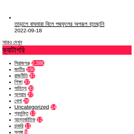
তাড়াশে বাঘমারা বিলে পদ্মফুলের অপরূপ হাতছানি
2022-09-18
আরও দেখুন
ক্যাটাগরি
সিরাজগঞ্জ
2,380
জাতীয়
150
রাজনীতি
37
শিক্ষা
37
সাহিত্য
33
অপরাধ
27
খেলা
26
Uncategorized
14
প্রযুক্তি
13
আন্তর্জাতিক
12
চাকরি
11
সলঙ্গা
9