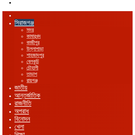
এখানে
খুঁজুন
হোম
সিরাজগঞ্জ
সদর
কামারখন্দ
কাজীপুর
উল্লাপাড়া
শাহজাদপুর
বেলকুচি
চৌহালী
তাড়াশ
রায়গঞ্জ
জাতীয়
আন্তর্জাতিক
রাজনীতি
অপরাধ
বিনোদন
খেলা
শিক্ষা