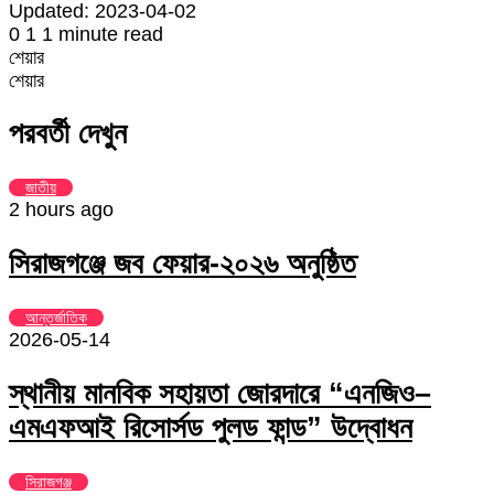
Updated: 2023-04-02
0
1
1 minute read
শেয়ার
Facebook
Twitter
LinkedIn
Skype
Messenger
Messenger
WhatsApp
Telegram
Share
প্রিন্ট
শেয়ার
via
Facebook
Twitter
LinkedIn
Skype
Messenger
Messenger
WhatsApp
Telegram
Share
প্রিন্ট
Email
via
পরবর্তী দেখুন
Email
জাতীয়
2 hours ago
সিরাজগঞ্জে জব ফেয়ার-২০২৬ অনুষ্ঠিত
আন্তর্জাতিক
2026-05-14
স্থানীয় মানবিক সহায়তা জোরদারে “এনজিও–
এমএফআই রিসোর্সড পুলড ফান্ড” উদ্বোধন
সিরাজগঞ্জ