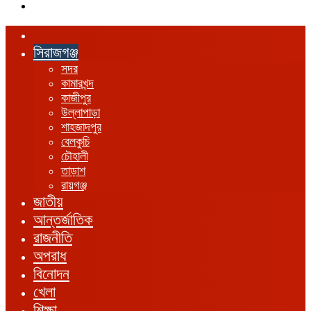
এখানে
খুঁজুন
হোম
সিরাজগঞ্জ
সদর
কামারখন্দ
কাজীপুর
উল্লাপাড়া
শাহজাদপুর
বেলকুচি
চৌহালী
তাড়াশ
রায়গঞ্জ
জাতীয়
আন্তর্জাতিক
রাজনীতি
অপরাধ
বিনোদন
খেলা
শিক্ষা