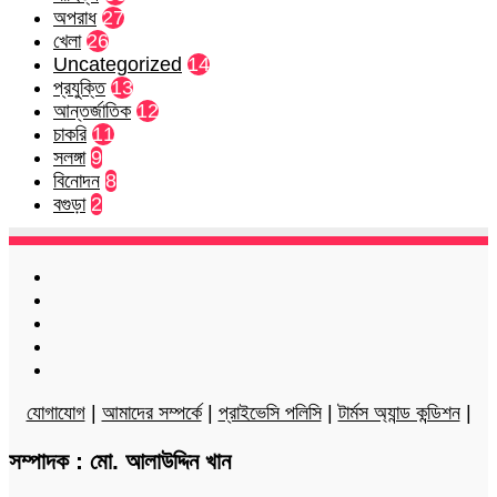
অপরাধ
27
খেলা
26
Uncategorized
14
প্রযুক্তি
13
আন্তর্জাতিক
12
চাকরি
11
সলঙ্গা
9
বিনোদন
8
বগুড়া
2
Facebook
Twitter
LinkedIn
YouTube
Instagram
যোগাযোগ
|
আমাদের সম্পর্কে
|
প্রাইভেসি পলিসি
|
টার্মস অ্যান্ড কন্ডিশন
|
সম্পাদক : মো. আলাউদ্দিন খান