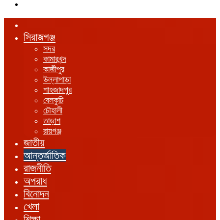
এখানে
খুঁজুন
হোম
সিরাজগঞ্জ
সদর
কামারখন্দ
কাজীপুর
উল্লাপাড়া
শাহজাদপুর
বেলকুচি
চৌহালী
তাড়াশ
রায়গঞ্জ
জাতীয়
আন্তর্জাতিক
রাজনীতি
অপরাধ
বিনোদন
খেলা
শিক্ষা