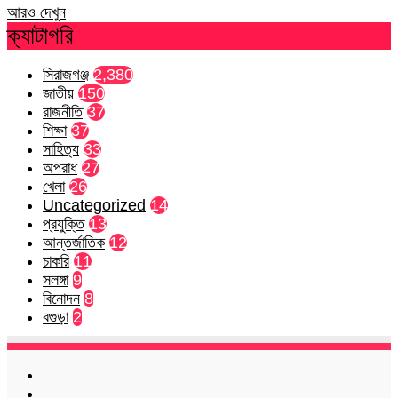
আরও দেখুন
ক্যাটাগরি
সিরাজগঞ্জ
2,380
জাতীয়
150
রাজনীতি
37
শিক্ষা
37
সাহিত্য
33
অপরাধ
27
খেলা
26
Uncategorized
14
প্রযুক্তি
13
আন্তর্জাতিক
12
চাকরি
11
সলঙ্গা
9
বিনোদন
8
বগুড়া
2
Facebook
Twitter