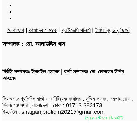
LinkedIn
YouTube
Instagram
যোগাযোগ
|
আমাদের সম্পর্কে
|
প্রাইভেসি পলিসি
|
টার্মস অ্যান্ড কন্ডিশন
|
সম্পাদক : মো. আলাউদ্দিন খান
নির্বাহী সম্পাদকঃ ইসমাইল হোসেন | বার্তা সম্পাদকঃ মো. মোসলেম উদ্দিন
আহমেদ
সিরাজগঞ্জ প্রতিদিন বার্তা ও বাণিজ্যিক কার্যালয় , মুজিব সড়ক , দরগাহ রোড ,
সিরাজগঞ্জ সদর , বাংলাদেশ। মোবা : 01713-383173
ই-মেইল : sirajganjprotidin2021@gmail.com
স্বত্ব © 2026 দৈনিক সিরাজগঞ্জ প্রতিদিন | ডিজাইনার
গ্লোবাল টেকনোলজি আইটি
Facebook
Twitter
LinkedIn
Skype
Messenger
Messenger
WhatsApp
Telegram
Back
to
top