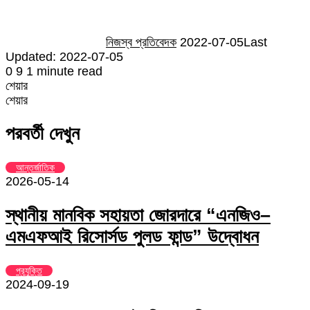
নিজস্ব প্রতিবেদক
2022-07-05
Last
Updated: 2022-07-05
0
9
1 minute read
শেয়ার
Facebook
Twitter
LinkedIn
Skype
Messenger
Messenger
WhatsApp
Telegram
Share
প্রিন্ট
শেয়ার
via
Facebook
Twitter
LinkedIn
Skype
Messenger
Messenger
WhatsApp
Telegram
Share
প্রিন্ট
Email
via
পরবর্তী দেখুন
Email
আন্তর্জাতিক
2026-05-14
স্থানীয় মানবিক সহায়তা জোরদারে “এনজিও–
এমএফআই রিসোর্সড পুলড ফান্ড” উদ্বোধন
প্রযুক্তি
2024-09-19