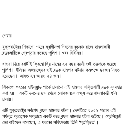
শেয়ার
Facebook
Twitter
LinkedIn
Skype
Messenger
Messenger
WhatsApp
Telegram
Share
প্রিন্ট
যুক্তরাষ্ট্রের শিকাগো শহরে স্বাধীনতা দিবসের কুচকাওয়াজে হামলাকারী
via
বন্দুকধারীকে গ্রেপ্তার করেছে পুলিশ। খবর বিবিসির।
Email
ধাওয়া দিয়ে রবার্ট ই ক্রিমো থ্রি নামের ২২ বছর বয়সী ওই তরুণকে ধরেছে
পুলিশ। ইলিনয় অঙ্গরাজ্যের ওই বন্দুক হামলার ঘটনায় কমপক্ষে ছয়জন নিহত
হয়েছেন। আহত হন আরও ২৪ জন।
শিকাগো শহরের হাইল্যান্ড পার্কে চালানো এই হামলায় শক্তিশালী বন্দুক ব্যবহার
করা হয়। একটি ভবনের ছাদ থেকে লোকজনকে লক্ষ্য করে হামলাকারী গুলি
চালায়।
এটি যুক্তরাষ্ট্রে সর্বশেষ বন্দুক হামলার ঘটনা। দেশটিতে ২০২২ সালের এই
পর্যন্ত প্রত্যেক সপ্তাহে একটি করে বন্দুক হামলার ঘটনা ঘটেছে। প্রেসিডেন্ট
জো বাইডেন বলেছেন, এ ধরনের সহিংসতায় তিনি ‘স্তম্ভিত’।