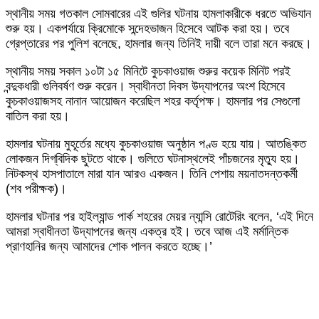
স্থানীয় সময় গতকাল সোমবারের এই গুলির ঘটনায় হামলাকারীকে ধরতে অভিযান
শুরু হয়। একপর্যায়ে ক্রিমোকে সন্দেহভাজন হিসেবে আটক করা হয়। তবে
গ্রেপ্তারের পর পুলিশ বলেছে, হামলার জন্য তিনিই দায়ী বলে তারা মনে করছে।
স্থানীয় সময় সকাল ১০টা ১৫ মিনিটে কুচকাওয়াজ শুরুর কয়েক মিনিট পরই
বন্দুকধারী গুলিবর্ষণ শুরু করেন। স্বাধীনতা দিবস উদ্‌যাপনের অংশ হিসেবে
কুচকাওয়াজসহ নানান আয়োজন করেছিল শহর কর্তৃপক্ষ। হামলার পর সেগুলো
বাতিল করা হয়।
হামলার ঘটনায় মুহূর্তের মধ্যে কুচকাওয়াজ অনুষ্ঠান পণ্ড হয়ে যায়। আতঙ্কিত
লোকজন দিগ্‌বিদিক ছুটতে থাকে। গুলিতে ঘটনাস্থলেই পাঁচজনের মৃত্যু হয়।
নিটকস্থ হাসপাতালে মারা যান আরও একজন। তিনি পেশায় ময়নাতদন্তকর্মী
(শব পরীক্ষক)।
হামলার ঘটনার পর হাইল্যান্ড পার্ক শহরের মেয়র ন্যান্সি রোটেরিং বলেন, ‘এই দিনে
আমরা স্বাধীনতা উদ্‌যাপনের জন্য একত্র হই। তবে আজ এই মর্মান্তিক
প্রাণহানির জন্য আমাদের শোক পালন করতে হচ্ছে।’
Send
an
email