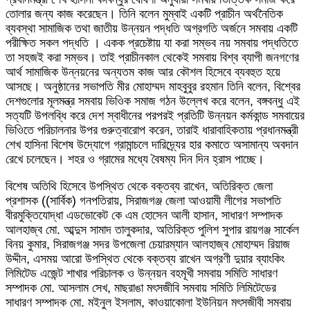
তোলার জন্য কাজ করেছেন। তিনি বলেন মুম্বাই একটি প্রাচীন অর্থনৈতিক
ব্যবস্থা সামাজিক তথা জাতীয় উন্নয়ন পদ্ধতি অগ্রগতি অর্জনে সমবায় একটি
পরীক্ষিত সকল পদ্ধতি । একক প্রচেষ্টায় যা করা সম্ভব নয় সমবায় পদ্ধতিতে
তা সহজই করা সম্ভব। তাই প্রাচীনকাল থেকেই সমবায় বিশ্ব ব্যাপী জনগণের
আর্থ সামাজিক উন্নয়নের অন্যতম কাজ আর কৌশল হিসেবে ব্যবহুত হয়ে
আসছে। অনুষ্ঠানের সভাপতি মীর মোহাম্মদ মাহবুবুর রহমান তিনি বলেন, বিশ্বের
দেশগুলোর মূলমন্ত্র সমবায় ভিওিক সমাজ গঠন উল্লেখ করে বলেন, বঙ্গবন্ধু এই
সত্যটি উপলব্ধি করে দেশ স্বাধীনের পরপরই প্রতিটি উন্নয়ন কর্মকান্ড সমবায়ের
ভিওিতে পরিচালনার উপর গুরুত্বারোপ করেন, তারাই ধারাবাহিকতায় প্রধানমন্ত্রী
শেখ হাসিনা বিশেষ উদ্যোগে গ্রামান্চলে দারিদ্র্যের হার কমাতে অসামান্য অবদান
রেখে চলেছেন। শহর ও গ্রামের মধ্যে বৈষম্য দিন দিন হ্রাস পাচ্ছে।
বিশেষ অতিথি হিসেবে উপস্থিত থেকে বক্তব্য রাখেন, অতিরিক্ত জেলা
প্রশাসক ((সার্বিক) গনপতিরায়, সিরাজগঞ্জ জেলা আওয়ামী লীগের সভাপতি
বীরমুক্তিযোদ্ধা এডভোকেট কে এম হোসেন আলী হাসান, সাধারণ সম্পাদক
আলহাজ্ব মো. আব্দুস সামাদ তালুকদার, অতিরিক্ত পুলিশ সুপার রায়গঞ্জ সার্কেল
বিনয় কুমার, সিরাজগঞ্জ সদর উপজেলা চেয়ারম্যান আলহাজ্ব মোহাম্মদ রিয়াজ
উদ্দীন, এসময় আরো উপস্থিত থেকে বক্তব্য রাখেন অগ্রণী দুয়ার ব্যাংকিং
লিমিটেড এজেন্ট শাখার পরিচালক ও উন্নয়ন বহমূখী সমবায় সমিতি সাধারণ
সম্পাদক মো. আসলাম সেখ, মাছরাঙা মৎসজীবি সমবায় সমিতি লিমিটেডের
সাধারণ সম্পাদক মো. মইনুল ইসলাম, কাওয়াকোলা ইউনিয়ন মৎসজীবী সমবায়