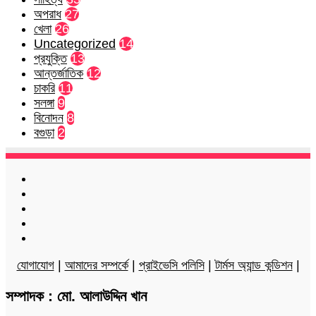
অপরাধ
27
খেলা
26
Uncategorized
14
প্রযুক্তি
13
আন্তর্জাতিক
12
চাকরি
11
সলঙ্গা
9
বিনোদন
8
বগুড়া
2
Facebook
Twitter
LinkedIn
YouTube
Instagram
যোগাযোগ
|
আমাদের সম্পর্কে
|
প্রাইভেসি পলিসি
|
টার্মস অ্যান্ড কন্ডিশন
|
সম্পাদক : মো. আলাউদ্দিন খান