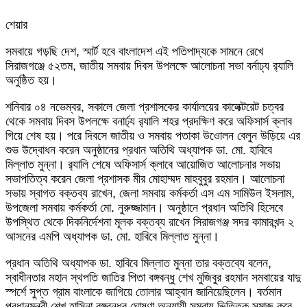
শেয়ার
Facebook
Twitter
LinkedIn
Skype
Messenger
Messenger
WhatsApp
Telegram
Share
প্রিন্ট
সমবায়ে গড়ছি দেশ, স্মার্ট হবে বাংলাদেশ এই পতিপাদ্যকে সামনে রেখে
via
সিরাজগঞ্জে ৫২তম, জাতীয় সমবায় দিবস উপলক্ষে আলোচনা সভা বর্নাঢ্য র‌্যালি
Email
অনুষ্ঠিত হয়।
শনিবার ০৪ নভেম্বর, সকালে জেলা প্রশাসকের কার্যালয়ের কালেক্টরেট চত্বর
থেকে সমবায় দিবস উপলক্ষে বনার্ঢ্য র‌্যালি শহর প্রদক্ষিণ করে অফিসার্স ক্লাব
গিয়ে শেষ হয়। পরে দিবসে জাতীয় ও সমবায় পতাকা উওোলন বেলুন উড়িয়ে এর
শুভ উদ্বোধন করেন অনুষ্ঠানের প্রধান অতিথি অধ্যাপক ডা. মো. হাবিবে
মিল্লাত মুন্না। র‌্যালি শেষে অফিসার্স ক্লাবে আয়োজিত আলোচনার সভায়
সভাপতিত্ব করেন জেলা প্রশাসক মীর মোহাম্মদ মাহবুবুর রহমান। আলোচনা
সভায় স্বাগত বক্তব্য রাখেন, জেলা সমবায় কর্মকর্তা এস এম সামিউল ইসলাম,
উপজেলা সমবায় কর্মকর্তা মো. নুরুজ্জামান। অনুষ্ঠানে প্রধান অতিথি হিসেবে
উপস্থিত থেকে দিকনির্দেশনা মূলক বক্তব্য রাখেন সিরাজগঞ্জ সদর কামারখন্দ ২
আসনের এমপি অধ্যাপক ডা. মো. হাবিবে মিল্লাত মুন্না।
প্রধান অতিথি অধ্যাপক ডা. হাবিবে মিল্লাত মুন্না তার বক্তব্যে বলেন,
স্বাধীনতার মহান স্থপতি জাতির পিতা বঙ্গবন্ধু শেখ মুজিবুর রহমান সমবায়ের যাদু
স্পর্শে সুপ্ত গ্রাম বাংলাকে জাগিয়ে তোলার আহ্বান জানিয়েছিলেন। বর্তমান
প্রধানমন্ত্রী শেখ হাসিনা বঙ্গবন্ধুর ঘোষণা অনুযায়ী সমবায় ভিত্তিক সমাজ করে