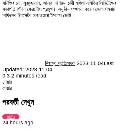
সমিতির মো. সুরুুজ্জামান, আস্থা মাশরুম চাষী মহিলা সমিতির লিমিটেডের
সভাপতি শিরিন ফেরদৌস প্রমুখ। অনুষ্ঠান সঞ্চালনা করেন জেলা সমবায়
অফিসের ইনপেক্টর রেজওয়ানা ইসলাম জেমি।
Send
an
email
নিজস্ব প্রতিবেদক
2023-11-04
Last
Updated: 2023-11-04
0
3
2 minutes read
শেয়ার
Facebook
Twitter
LinkedIn
Skype
Messenger
Messenger
WhatsApp
Telegram
Share
প্রিন্ট
শেয়ার
via
Facebook
Twitter
LinkedIn
Skype
Messenger
Messenger
WhatsApp
Telegram
Share
প্রিন্ট
Email
via
পরবর্তী দেখুন
Email
জাতীয়
24 hours ago