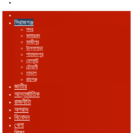
এখানে
খুঁজুন
হোম
সিরাজগঞ্জ
সদর
কামারখন্দ
কাজীপুর
উল্লাপাড়া
শাহজাদপুর
বেলকুচি
চৌহালী
তাড়াশ
রায়গঞ্জ
জাতীয়
আন্তর্জাতিক
রাজনীতি
অপরাধ
বিনোদন
খেলা
শিক্ষা