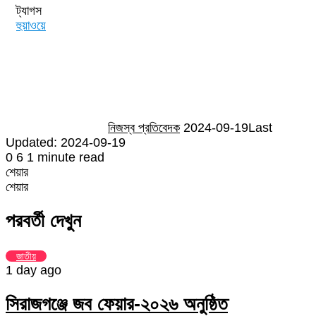
ট্যাগস
হুয়াওয়ে
Send
an
email
নিজস্ব প্রতিবেদক
2024-09-19
Last
Updated: 2024-09-19
0
6
1 minute read
শেয়ার
Facebook
Twitter
LinkedIn
Skype
Messenger
Messenger
WhatsApp
Telegram
Share
প্রিন্ট
শেয়ার
via
Facebook
Twitter
LinkedIn
Skype
Messenger
Messenger
WhatsApp
Telegram
Share
প্রিন্ট
Email
via
পরবর্তী দেখুন
Email
জাতীয়
1 day ago
সিরাজগঞ্জে জব ফেয়ার-২০২৬ অনুষ্ঠিত