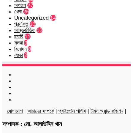
অপরাধ
27
খেলা
26
Uncategorized
14
প্রযুক্তি
13
আন্তর্জাতিক
12
চাকরি
11
সলঙ্গা
9
বিনোদন
8
বগুড়া
2
Facebook
Twitter
LinkedIn
YouTube
Instagram
যোগাযোগ
|
আমাদের সম্পর্কে
|
প্রাইভেসি পলিসি
|
টার্মস অ্যান্ড কন্ডিশন
|
সম্পাদক : মো. আলাউদ্দিন খান