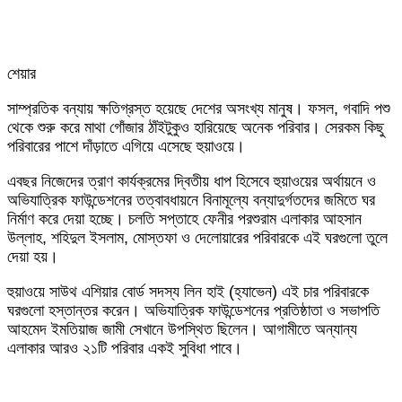
শেয়ার
Facebook
Twitter
LinkedIn
Skype
Messenger
Messenger
WhatsApp
Telegram
Share
প্রিন্ট
সাম্প্রতিক বন্যায় ক্ষতিগ্রস্ত হয়েছে দেশের অসংখ্য মানুষ। ফসল, গবাদি পশু
via
থেকে শুরু করে মাথা গোঁজার ঠাঁইটুকুও হারিয়েছে অনেক পরিবার। সেরকম কিছু
Email
পরিবারের পাশে দাঁড়াতে এগিয়ে এসেছে হুয়াওয়ে।
এবছর নিজেদের ত্রাণ কার্যক্রমের দ্বিতীয় ধাপ হিসেবে হুয়াওয়ের অর্থায়নে ও
অভিযাত্রিক ফাউন্ডেশনের তত্বাবধায়নে বিনামূল্যে বন্যাদুর্গতদের জমিতে ঘর
নির্মাণ করে দেয়া হচ্ছে। চলতি সপ্তাহে ফেনীর পরশুরাম এলাকার আহসান
উল্লাহ, শহিদুল ইসলাম, মোস্তফা ও দেলোয়ারের পরিবারকে এই ঘরগুলো তুলে
দেয়া হয়।
হুয়াওয়ে সাউথ এশিয়ার বোর্ড সদস্য লিন হাই (হ্যাভেন) এই চার পরিবারকে
ঘরগুলো হস্তান্তর করেন। অভিযাত্রিক ফাউন্ডেশনের প্রতিষ্ঠাতা ও সভাপতি
আহমেদ ইমতিয়াজ জামী সেখানে উপস্থিত ছিলেন। আগামীতে অন্যান্য
এলাকার আরও ২১টি পরিবার একই সুবিধা পাবে।