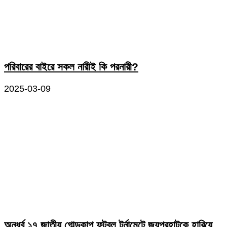
পরিবারের বাইরে সকল নারীই কি পরনারী?
2025-03-09
অনুর্ধ্ব ১৭ জাতীয় গোল্ডকাপ ফুটবল টুর্নামেন্টে জয়পুরহাটকে হারিয়ে