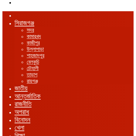
এখানে
খুঁজুন
হোম
সিরাজগঞ্জ
সদর
কামারখন্দ
কাজীপুর
উল্লাপাড়া
শাহজাদপুর
বেলকুচি
চৌহালী
তাড়াশ
রায়গঞ্জ
জাতীয়
আন্তর্জাতিক
রাজনীতি
অপরাধ
বিনোদন
খেলা
শিক্ষা