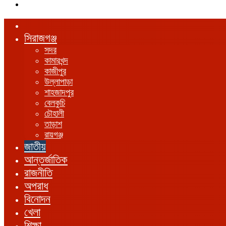
এখানে
খুঁজুন
হোম
সিরাজগঞ্জ
সদর
কামারখন্দ
কাজীপুর
উল্লাপাড়া
শাহজাদপুর
বেলকুচি
চৌহালী
তাড়াশ
রায়গঞ্জ
জাতীয়
আন্তর্জাতিক
রাজনীতি
অপরাধ
বিনোদন
খেলা
শিক্ষা