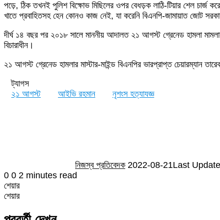
পড়ে, ঠিক তখনই পুলিশ বিক্ষোভ মিছিলের ওপর বেধড়ক লাঠি-টিয়ার শেল চার্জ করে
খাতে প্রবাহিতসহ হেন কোনও কাজ নেই, যা করেনি বিএনপি-জামায়াত জোট সরক
দীর্ঘ ১৪ বছর পর ২০১৮ সালে মাননীয় আদালত ২১ আগস্ট গ্রেনেড হামলা মামলার 
বিচারাধীন।
২১ আগস্ট গ্রেনেড হামলার মাস্টার-মাইন্ড বিএনপির ভারপ্রাপ্ত চেয়ারম্যান ত
ট্যাগস
২১ আগস্ট
আইভি রহমান
নৃশংস হত্যাযজ্ঞ
Send
an
email
নিজস্ব প্রতিবেদক
2022-08-21
Last Update
0
0
2 minutes read
শেয়ার
Facebook
Twitter
LinkedIn
Skype
Messenger
Messenger
WhatsApp
Telegram
Share
প্রিন্ট
শেয়ার
via
Facebook
Twitter
LinkedIn
Skype
Messenger
Messenger
WhatsApp
Telegram
Share
প্রিন্ট
Email
via
পরবর্তী দেখুন