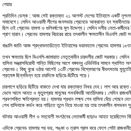
শেয়ার
Facebook
Twitter
LinkedIn
Skype
Messenger
Messenger
WhatsApp
Telegram
Share
প্রিন্ট
প্রতিদিন ডেস্ক : আজ সেই রক্তাক্ত ২১ আগস্ট দেশের ইতিহাসে একটি নৃশংসতম 
via
সমাবেশে। সেদিন আওয়ামী লীগের জনসভায় গ্রেনেডে আক্রান্ত হন স্বাধীনতার স্থ
Email
ছিল ওই গ্রেনেড হামলা ও গুলিবর্ষণের মূল উদ্দেশ্য। সেদিন দলীয় নেতা-কর্মীদের ত
প্রাণ হারান। গ্রেনেড হামলার বিচারের রায়ে তৎকালীন ক্ষমতাসীন বিএনপি জোট সর
বাঙালি জাতি আজ শ্রদ্ধাবনতচিত্তে ইতিহাসের ভয়াবহতম গ্রেনেড হামলার ১৮তম 
তখন ক্ষমতায় ছিল বিএনপি-জামায়াত নেতৃত্বাধীন চারদলীয় জোট সরকার। সেদিন ‘স
হাসিনা সন্ত্রাসবিরোধী শান্তি মিছিলের আগে বঙ্গবন্ধু এভিনিউর সামনে স্থাপিত অস
গ্রেনেড। কিছু বুঝে ওঠার আগেই ১৩টি গ্রেনেড বিস্ফোরণের বীভৎসতায় মুহূর্তেই 
প্রত্যঙ্গ ছিন্নভিন্ন হয়ে চারদিকে ছড়িয়ে-ছিটিয়ে পড়ে।
চারপাশে ছড়িয়ে ছিটিয়ে থাকতে দেখা যায় রক্তাক্ত নিথর দেহ। লাশ আর রক্তে ভে
ভেসে আসে আহত ও মৃত্যুপ্রায় মানুষের গননবিদারী আর্তচিৎকার। সেদিন রাজধান
শ্রবণশক্তি ক্ষতিগ্রস্ত হয়। হামলার প্রধান লক্ষ্য শেখ হাসিনা বেঁচে গেছেন দে
শেখ হাসিনাকে কর্ডন করে গাড়িতে তুলে নিয়ে যাওয়া হয় তার তৎকালীন বাসভব
ঘটনায় আওয়ামী লীগ ও সহযোগী সংগঠনের নেতাকর্মী ছাড়াও আহত হয়েছিলেন বিভিন
এদিকে গ্রেনেড হামলার পর ভয়, শঙ্কা ও ত্রাস গ্রাস করে ফেলে গোটা রাজধান