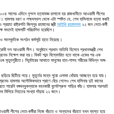
০০৪ সালের এদিনে নৃশংস হত্যাযজ্ঞ চালানো হয় রাজধানীতে আওয়ামী লীগের
া। হামলার ধরণ ও লক্ষ্যস্থল থেকে এটা স্পষ্টত যে, শেখ হাসিনাকে হত্যা করাই
রয়াত রাষ্ট্রপতি জিল্লুর রহমানের স্ত্রী
আইভি রহমানসহ
২২ জন নেতা-কর্মী
্যক্ষ মদদেই হামলাটি পরিচালিত হয়েছিল।
 সাংস্কৃতিক সংগঠন কর্মসূচি হাতে নিয়েছে।
রোধী দল আওয়ামী লীগ। অনুষ্ঠানে প্রধান অতিথি হিসেবে প্রধানমন্ত্রী শেখ
রি গ্রেনেড নিক্ষেপ করা হয়। বিকট শব্দে বিস্ফোরিত হতে থাকে একের পর এক
 মৃত্যুপুরীতে। স্লিন্টারের আঘাতে মানুষের হাত-পাসহ শরীরের বিভিন্ন অঙ্গ-
য়ে ছিটিয়ে পড়ে। মুহূর্তের মধ্যে পুরো এলাকা ধোঁয়ায় আচ্ছন্ন হয়ে যায়।
্রেনেড হামলায় অলৌকিকভাবে প্রাণে বেঁচে গেলেও শেখ হাসিনার দুই কানের
করতে পারেনি বঙ্গবন্ধুকন্যাকে বহনকারী বুলেটপ্রুফ গাড়ির কাঁচ। হামলার পরপরই
 মিলিয়ে নিহতের সংখ্যা দাঁড়ায় ২২ জনে।
ী লীগের নেতা-কর্মীরা নিজে বাঁচতে ও অন্যদের বাঁচাতে যখন ব্যস্ত হয়ে