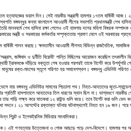
হত্যাযজ্ঞের ভয়াল দিন। সেই নারকীয় সন্ত্রাসী হামলার ১৭তম বার্ষিকী আজ। ২
পতি বঙ্গবন্ধুর কন্যা বাংলাদেশ আওয়ামী লীগের সভাপতি প্রধানমন্ত্রী শেখ হাসিন
ৈরি মানববর্মে শেখ হাসিনা রক্ষা পেলেও ওই হামলায় দলের মহিলা বিষয়ক সম্পাদক ও প্
কারের মন্ত্রী ও সরকারের কর্মকর্তার সম্পৃক্ততায় প্রমাণ মেলে ওই সরকারের প্রত
বার্ষিকী পালন করছে। ক্ষমতাসীন আওয়ামী লীগসহ বিভিন্ন রাজনৈতিক, সামাজিক ও
ন্ত্রাস, জঙ্গিবাদ ও দুর্নীতি বিরোধী‘ শান্তি মিছিলের আয়োজন করেছিল তৎকালীন বি
্থায়ী ট্রাকমঞ্চে দাঁড়িয়ে বক্তৃতা শেষ হওয়ার পরপরই তাকে টার্গেট করে উপর্যুপ
মানুষের রক্ত-মাংসের স্তূপে পরিণত হয় সমাবেশস্থল। বঙ্গবন্ধু এভিনিউ পরিণত এক
সে যায় বঙ্গবন্ধু এভিনিউর সামনের পিচঢালা পথ। নিহত-আহতদের জুতা-স্যান্ডেল ছড়ি
ীর প্রতিটি হাসপাতালে আহতদের তিল ধারণের স্থান ছিল না। ভাগ্যগুণে নারকীয় গ
খে তার গাড়ি লক্ষ্য করে ঘাতকরা ১২ রাউন্ড গুলি করে। তবে টার্গেট করা গুলি ভেদ 
ন সুধা সদনে। ২১ আগস্টের রক্তাক্ত ঘটনায় ঘটনাস্থলেই নিহত হন ১৬ জন। পরে সব
্ন প্রিন্ট ও ইলেকট্রনিক মিডিয়ার সাংবাদিকরা।
ীকে। এই গণহত্যার উত্তেজনা ও শোক আছড়ে পড়ে দেশ-বিদেশে। হামলার পর আওয়াম