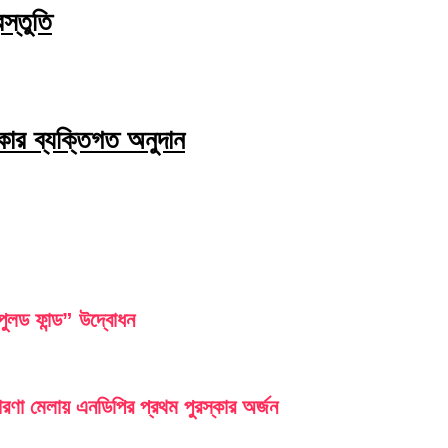
রস্তুতি
কার ব্যক্তিগত অনুদান
লড ফান্ড” উদ্বোধন
ারণা মেলায় এনডিপির প্রথম পুরস্কার অর্জন