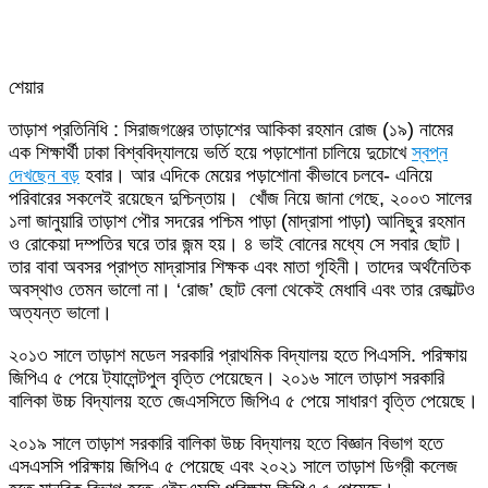
শেয়ার
Facebook
Twitter
LinkedIn
Skype
Messenger
Messenger
WhatsApp
Telegram
Share
প্রিন্ট
তাড়াশ প্রতিনিধি : সিরাজগঞ্জের তাড়াশের আকিকা রহমান রোজ (১৯) নামের
via
এক শিক্ষার্থী ঢাকা বিশ্ববিদ্যালয়ে ভর্তি হয়ে পড়াশোনা চালিয়ে দুচোখে
স্বপ্ন
Email
দেখছেন বড়
হবার। আর এদিকে মেয়ের পড়াশোনা কীভাবে চলবে- এনিয়ে
পরিবারের সকলেই রয়েছেন দুশ্চিন্তায়। খোঁজ নিয়ে জানা গেছে, ২০০৩ সালের
১লা জানুয়ারি তাড়াশ পৌর সদরের পশ্চিম পাড়া (মাদ্রাসা পাড়া) আনিছুর রহমান
ও রোকেয়া দম্পতির ঘরে তার জন্ম হয়। ৪ ভাই বোনের মধ্যে সে সবার ছোট।
তার বাবা অবসর প্রাপ্ত মাদ্রাসার শিক্ষক এবং মাতা গৃহিনী। তাদের অর্থনৈতিক
অবস্থাও তেমন ভালো না। ‘রোজ’ ছোট বেলা থেকেই মেধাবি এবং তার রেজাল্টও
অত্যন্ত ভালো।
২০১৩ সালে তাড়াশ মডেল সরকারি প্রাথমিক বিদ্যালয় হতে পিএসসি. পরিক্ষায়
জিপিএ ৫ পেয়ে ট্যালেন্টপুল বৃত্তি পেয়েছেন। ২০১৬ সালে তাড়াশ সরকারি
বালিকা উচ্চ বিদ্যালয় হতে জেএসসিতে জিপিএ ৫ পেয়ে সাধারণ বৃত্তি পেয়েছে।
২০১৯ সালে তাড়াশ সরকারি বালিকা উচ্চ বিদ্যালয় হতে বিজ্ঞান বিভাগ হতে
এসএসসি পরিক্ষায় জিপিএ ৫ পেয়েছে এবং ২০২১ সালে তাড়াশ ডিগ্রী কলেজ