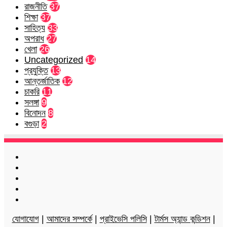
রাজনীতি
37
শিক্ষা
37
সাহিত্য
33
অপরাধ
27
খেলা
26
Uncategorized
14
প্রযুক্তি
13
আন্তর্জাতিক
12
চাকরি
11
সলঙ্গা
9
বিনোদন
8
বগুড়া
2
Facebook
Twitter
LinkedIn
YouTube
Instagram
যোগাযোগ
|
আমাদের সম্পর্কে
|
প্রাইভেসি পলিসি
|
টার্মস অ্যান্ড কন্ডিশন
|