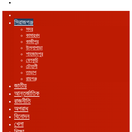
এখানে
খুঁজুন
হোম
সিরাজগঞ্জ
সদর
কামারখন্দ
কাজীপুর
উল্লাপাড়া
শাহজাদপুর
বেলকুচি
চৌহালী
তাড়াশ
রায়গঞ্জ
জাতীয়
আন্তর্জাতিক
রাজনীতি
অপরাধ
বিনোদন
খেলা
শিক্ষা