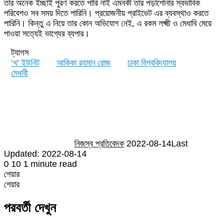
তার অনেক ইচ্ছাই পুরণ করতে পারি নাই এমনকী তার পড়াশোনার স্বভাবিক
পরিবেশও সব সময় দিতে পারিনি। প্রয়োজনীয় প্রাইভেট এর ব্যবস্থাও করতে
পারিনি। কিন্তু এ নিয়ে তার কোন অভিযোগ নেই, এ রকম লক্ষ্মী ও মেধাবি মেয়ে
পাওয়া সত্যেই ভাগ্যের ব্যপার।
ট্যাগস
‘খ’ ইউনিট
আকিকা রহমান রোজ
ঢাকা বিশ্ববিদ্যালয়
মেধাবী
Send
an
email
নিজস্ব প্রতিবেদক
2022-08-14
Last
Updated: 2022-08-14
0
10
1 minute read
শেয়ার
Facebook
Twitter
LinkedIn
Skype
Messenger
Messenger
WhatsApp
Telegram
Share
প্রিন্ট
শেয়ার
via
Facebook
Twitter
LinkedIn
Skype
Messenger
Messenger
WhatsApp
Telegram
Share
প্রিন্ট
Email
via
পরবর্তী দেখুন
Email