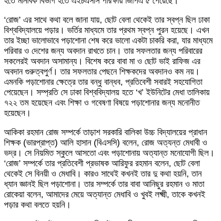
হতে মানবিক বিভাগ হতে এইচএসসি পরিক্ষায় জিপিএ ৫ পেয়েছে।
‘রোজ’ এর সাথে কথা বলে জানা যায়, ছোট বেলা থেকেই তার স্বপ্ন ছিল ঢাকা
বিশ্ববিদ্যালয়ে পড়ার। ভর্তির মাধ্যমে তার প্রথম স্বপ্ন পুরন হয়েছে। এখন
তার ইচ্ছা ভালোভাবে পড়াশোনা শেষ করে ভালো একটা চাকরি করা, যার মাধ্যমে
পরিবার ও দেশের জন্য অবদান রাখতে চান। তার সফলতার জন্য পরিবারের
সকলেরই অবদান অসামান্য। বিশেষ করে বাবা মা ও ছোট ভাই রাফিজ এর
অবদান গুরুত্বপুর্ণ। তার সফলতার পেছনে শিক্ষকদের অবদানও কম নয়।
এমনকি পড়াশোনার ক্ষেত্রে তার বন্ধু বান্ধব, প্রতিবেশী সবারই সহযোগিতা
পেয়েছেন। সম্প্রতি সে ঢাকা বিশ্ববিদ্যালয় হতে ‘খ’ ইউনিটের মেধা তালিকায়
৭২২ তম হয়েছেন এবং শিক্ষা ও গবেষণা বিষয়ে পড়াশোনার জন্য মনোনীত
হয়েছেন।
আকিকা রহমান রোজ সম্পর্কে তাড়াশ সরকারি বালিকা উচ্চ বিদ্যালয়ের প্রাধান
শিক্ষক (ভারপ্রাপ্ত) আলি হাসান (বিএসসি) বলেন, রোজ অত্যন্ত মেধাবী ও
ভদ্র। সে নিয়মিত স্কুলে আসতো এবং পড়াশোনায় অত্যান্ত মনোযোগী ছিল।
‘রোজ’ সম্পর্কে তার প্রতিবেশী প্রভাষক আরিফুর রহমান বলেন, ছোট বেলা
থেকেই সে বিনয়ী ও মেধাবি। কারও সাথেই কখনই তার দু কথা হয়নি, তান
ধ্যান জ্ঞানই ছিল পড়াশোনা। তার সম্পর্কে তার বাবা আনিছুর রহমান ও মাতা
রোকেয়া বলেন, আমাদের মেয়ে অত্যান্ত মেধাবি ও খুবই লক্ষ্মী, তাকে কখনই
পড়ার কথা বলতে হয়নি।