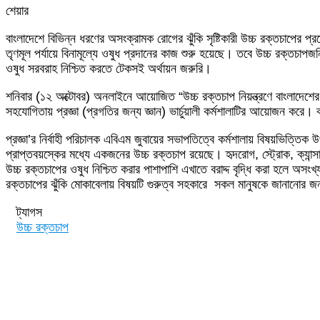
শেয়ার
Facebook
Twitter
LinkedIn
Skype
Messenger
Messenger
WhatsApp
Telegram
Share
প্রিন্ট
বাংলাদেশে বিভিন্ন ধরণের অসংক্রামক রোগের ঝুঁকি সৃষ্টিকারী উচ্চ রক্তচাপের 
via
তৃণমূল পর্যায়ে বিনামূল্যে ওষুধ প্রদানের কাজ শুরু হয়েছে। তবে উচ্চ রক্তচাপ
Email
ওষুধ সরবরাহ নিশ্চিত করতে টেকসই অর্থায়ন জরুরি।
শনিবার (১২ অক্টোবর) অনলাইনে আয়োজিত “উচ্চ রক্তচাপ নিয়ন্ত্রণে বাংলাদে
সহযোগিতায় প্রজ্ঞা (প্রগতির জন্য জ্ঞান) ভার্চুয়ালী কর্মশালাটির আয়োজন করে
প্রজ্ঞা’র নির্বাহী পরিচালক এবিএম জুবায়ের সভাপতিত্বে কর্মশালায় বিষয়ভিত্ত
প্রাপ্তবয়স্কের মধ্যে একজনের উচ্চ রক্তচাপ রয়েছে। হৃদরোগ, স্ট্রোক, ক্যান্স
উচ্চ রক্তচাপের ওষুধ নিশ্চিত করার পাশাপাশি এখাতে বরাদ্দ বৃদ্ধি করা হলে অসংখ
রক্তচাপের ঝুঁকি মোকাবেলায় বিষয়টি গুরুত্ব সহকারে সকল মানুষকে জানানোর 
ট্যাগস
উচ্চ রক্তচাপ
Send
an
email