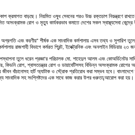
প্রকোপ ক্রমাগত বাড়ছে। নিয়মিত ওষুধ সেবনের পরও উচ্চ রক্তচাপ নিয়ন্ত্রণে র
জনিত অসংক্রামক রোগ ও মৃত্যু কার্যকরভাব কমাতে দেশের সকল স্বাস্থ্যসেবা কেন্দ্রে
শের অগ্রগতি এবং করণীয়” শীর্ষক এক সাংবাদিক কর্মশালায় এসব তথ্য ও সুপার
। কর্মশালায় রাজশাহী বিভাগে কর্মরত প্রিন্ট, ইলেক্ট্রনিক এবং অনলাইন মিডিয়ার 
িক উপস্থাপনা তুলে ধরেন প্রজ্ঞা’র পরিচালক মো. শাহেদুল আলম এবং কোঅর্ডিনেটর সাদ
ার, কিডনি রোগ, শ্বাসতন্ত্রের রোগ ও ডায়াবেটিসসহ বিভিন্ন অসংক্রামক রোগের অন্
্য জীবন বাঁচানোসহ হার্ট অ্যাটাক ও স্ট্রোক প্রতিরোধ করা সম্ভব হবে। বাংলাদেশে 
জন্য সাংবাদিক সহ সংশ্লিষ্টদের এক সাথে কাজ করার উপর গুরুতা¡আরোপ করা হয়।