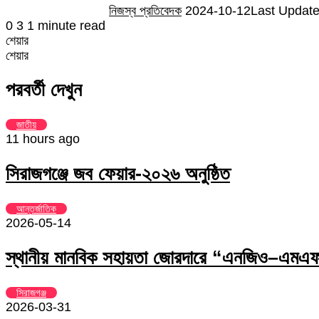
নিজস্ব প্রতিবেদক
2024-10-12
Last Update
0
3
1 minute read
শেয়ার
Facebook
Twitter
LinkedIn
Skype
Messenger
Messenger
WhatsApp
Telegram
Share
প্রিন্ট
শেয়ার
via
Facebook
Twitter
LinkedIn
Skype
Messenger
Messenger
WhatsApp
Telegram
Share
প্রিন্ট
Email
via
পরবর্তী দেখুন
Email
জাতীয়
11 hours ago
সিরাজগঞ্জে জব ফেয়ার-২০২৬ অনুষ্ঠিত
আন্তর্জাতিক
2026-05-14
স্থানীয় মানবিক সহায়তা জোরদারে “এনজিও–এমএফআ
সিরাজগঞ্জ
2026-03-31