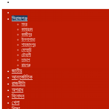
এখানে
খুঁজুন
হোম
সিরাজগঞ্জ
সদর
কামারখন্দ
কাজীপুর
উল্লাপাড়া
শাহজাদপুর
বেলকুচি
চৌহালী
তাড়াশ
রায়গঞ্জ
জাতীয়
আন্তর্জাতিক
রাজনীতি
অপরাধ
বিনোদন
খেলা
শিক্ষা