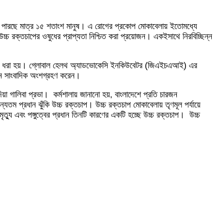
াখতে পারছে মাত্র ১৫ শতাংশ মানুষ। এ রোগের প্রকোপ মোকাবেলায় ইতোমধ্যে
 উচ্চ রক্তচাপের ওষুধের প্রাপ্যতা নিশ্চিত করা প্রয়োজন। একইসাথে নিরবিচ্ছিন্ন
িশ তুলে ধরা হয়। গ্লোবাল হেলথ অ্যাডভোকেসি ইনকিউবেটর (জিএইচএআই) এর
২৩ জন সাংবাদিক অংশগ্রহণ করেন।
িয়া গালিবা প্রভা। কর্মশালায় জানানো হয়, বাংলাদেশে প্রতি চারজন
যতম প্রধান ঝুঁকি উচ্চ রক্তচাপ। উচ্চ রক্তচাপ মোকাবেলায় তৃণমূল পর্যায়ে
মৃত্যু এবং পঙ্গুত্বের প্রধান তিনটি কারণের একটি হচ্ছে উচ্চ রক্তচাপ। উচ্চ