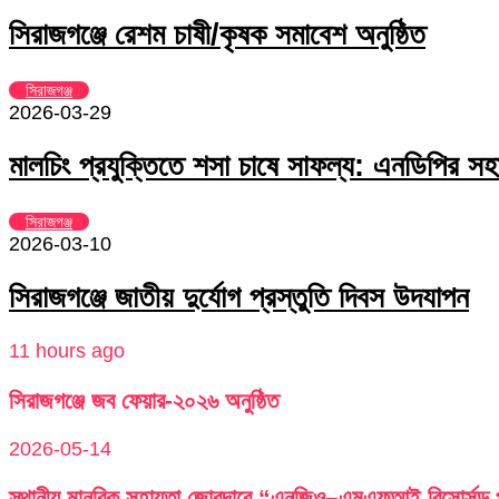
সিরাজগঞ্জে রেশম চাষী/কৃষক সমাবেশ অনুষ্ঠিত
সিরাজগঞ্জ
2026-03-29
মালচিং প্রযুক্তিতে শসা চাষে সাফল্য: এনডিপির সহা
সিরাজগঞ্জ
2026-03-10
সিরাজগঞ্জে জাতীয় দুর্যোগ প্রস্তুতি দিবস উদযাপন
11 hours ago
সিরাজগঞ্জে জব ফেয়ার-২০২৬ অনুষ্ঠিত
2026-05-14
স্থানীয় মানবিক সহায়তা জোরদারে “এনজিও–এমএফআই রিসোর্সড পু