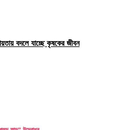
য়তায় বদলে যাচ্ছে কৃষকের জীবন
লড ফান্ড” উদ্বোধন