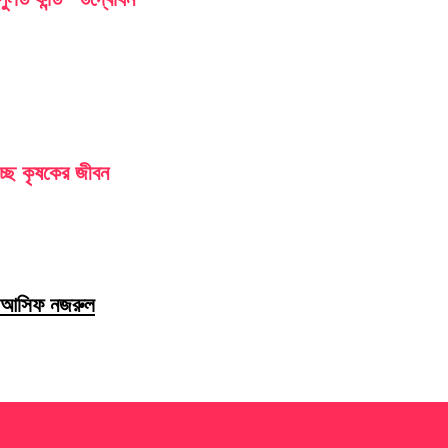
চ্ছে কৃষকের জীবন
তি আসিফ নজরুল