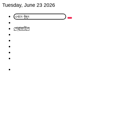
Tuesday, June 23 2026
এখানে
Random
খুঁজুন
Article
প্রোফাইল
Facebook
Twitter
LinkedIn
YouTube
Instagram
Menu