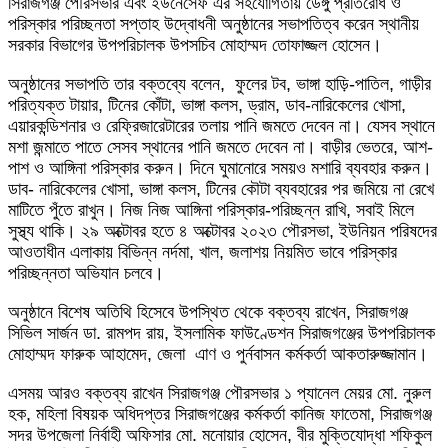
সিরাজগঞ্জ পৌরসভার এবং ইউনেসেফ এর সহযোগিতায় ডেঙ্গু প্রতিরোধ ও
পরিস্কার পরিচ্ছনতা সপ্তাহ উদ্বোধনী অনুষ্ঠানের সভাপতিত্ব করেন স্থানীয়
সরকার বিভাগের উপপরিচালক উপসচিব মোহাম্মদ তোফাজ্জল হোসেন।
অনুষ্ঠানের সভাপতি তার বক্তব্যে বলেন, ফুলের টব, ভাঙ্গা হাড়ি-পাতিল, গাড়ীর
পরিত্যক্ত টায়ার, টিনের কোঁটা, ভাঙ্গা কলস, ড্রাম, ডাব-নারিকেলের খোসা,
এয়ারকন্ডিশনার ও রেফ্রিজারেটারের তলায় পানি জমতে দেবেন না। যেসব স্থানে
মশা জন্মাতে পাতে সেসব স্থানের পানি জমতে দেবেন না। বাড়ীর ভেতরে, আশ-
পাশ ও আঙ্গিনা পরিস্কার করুন। দিনে ঘুমানোরে সময়ও মশারি ব্যবহার করুন।
ডাব- নারিকেলের খোসা, ভাঙ্গা কলস, টিনের কৌটা ব্যবহারের পর জমিয়ে না রেখে
মাটিতে পুঁতে রাখুন। নিজ নিজ আঙ্গিনা পরিস্কার-পরিচ্ছন্ন রাখি, সবাই মিলে
সুস্থ্য থাকি। ২৯ অক্টোবর হতে ৪ অক্টোবর ২০২৩ পৌরসভা, ইউনিয়ন পরিষদের
আওতাধীন এলাকায় বিভিন্ন নর্দমা, খাল, জলাশয় নিয়মিত ভাবে পরিস্কার
পরিচ্ছন্নতা অভিযান চলবে।
অনুষ্ঠানে বিশেষ অতিথি হিসেবে উপস্থিত থেকে বক্তব্য রাখেন, সিরাজগঞ্জ
সিভিল সার্জন ডা. রামপদ রায়, ইসলামিক ফাউণ্ডেশন সিরাজগঞ্জের উপপরিচালক
মোহাম্মদ ফারুক আহামেদ, জেলা এাণ ও পুর্নবাসন কর্মকর্তা আকতারুজ্জামান।
এসময় আরও বক্তব্য রাখেন সিরাজগঞ্জ পৌরসভার ১ প্যানেল মেয়র মো. নুরুল
হক, মহিলা বিষয়ক অধিদপ্তর সিরাজগঞ্জের কর্মকর্তা কানিজ ফাতেমা, সিরাজগঞ্জ
সদর উপজেলা নির্বাহী অফিসার মো. মনোয়ার হোসেন, বীর মুক্তিযোদ্ধা শফিকুল