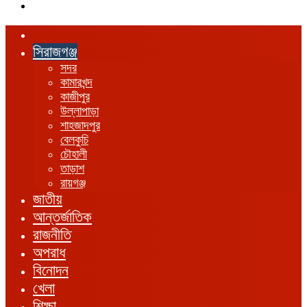
এখানে
খুঁজুন
হোম
সিরাজগঞ্জ
সদর
কামারখন্দ
কাজীপুর
উল্লাপাড়া
শাহজাদপুর
বেলকুচি
চৌহালী
তাড়াশ
রায়গঞ্জ
জাতীয়
আন্তর্জাতিক
রাজনীতি
অপরাধ
বিনোদন
খেলা
শিক্ষা