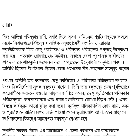
শেয়ার
Facebook
Twitter
LinkedIn
Skype
Messenger
Messenger
WhatsApp
Telegram
Share
প্রিন্ট
নিজ আঙ্গিনা পরিস্কার রাখি, সবাই মিলে সুস্থ থাকি,এই প্রতিপাদ্যকে সামনে
via
রেখে- সিরাজগঞ্জে বিভিন্ন সামাজিক স্বেচ্ছাসেবী সংগঠন ও রোভার
Email
স্কাউটদেরকে নিয়ে ডেঙ্গু প্রতিরোধ ও পরিস্কার পরিচ্ছনতা সপ্তাহ উদ্বোধন
করা হয়। গতকাল রোববার,২৯ অক্টোবর, সকালে জেলা প্রশাসক কার্যালয়ের
শহিদ এ কে শামসুদ্দিন সম্মেলন কক্ষে সপ্তাহের উদ্বোধনী অনুষ্ঠানে প্রধান
অতিথি হিসেবে উপস্থিত ছিলেন জেলা প্রশাসক মীর মোহাম্মদ মাহবুবুর রহমান।
প্রধান অতিথি তার বক্তব্যে ডেঙ্গু প্রতিরোধ ও পরিস্কার পরিচ্ছনতা সপ্তাহ
উপর দিকনির্দেশনা মূলক বক্তব্য রাখেন। তিনি তার বক্তব্যে ডেঙ্গু প্রতিরোধে
শহরবাসীকে সচেতন হওয়ার আহ্বান জানিয়ে বলেন, ডেঙ্গু প্রতিরোধে পরিস্কার-
পরিচ্ছন্নতা, জনসচেতনতা এবং মশার বংশবিস্তার রোধের বিকল্প নেই। এসব
বিষয়ে কার্যক্রম আরো বৃদ্ধি করা হবে। ব্যক্তি মালিকানাধীন কোন বাড়ি, ভবন
ও প্রতিষ্ঠানে এডিস মশার লার্ভা পাওয়া গেলে ভ্রাম্যমাণ আদালতের মাধ্যমে
সংশ্লিষ্টদের বিরুদ্ধে আইনগত ব্যবস্থা নেওয়া হবে।
স্থানীয় সরকার বিভাগ এর আয়োজনে ও জেলা প্রশাসন এর বাস্তবায়নে