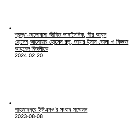
শ্রদ্ধা-ভালোবাসা জীবিত ভাষাসৈনিক, মীর আবুল
হোসেন,আনোয়ার হোসেন রতু, জাফর ইমাম ভোলা ও বিজ্জজ
আহমেদ বিজলীকে
2024-02-20
শাহজাদপুরে ইউএনও’র সংবাদ সম্মেলন
2023-08-08