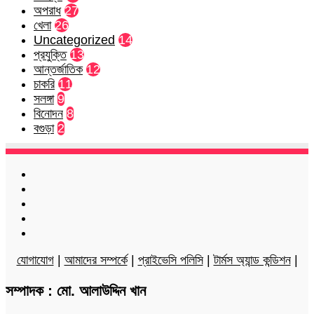
অপরাধ
27
খেলা
26
Uncategorized
14
প্রযুক্তি
13
আন্তর্জাতিক
12
চাকরি
11
সলঙ্গা
9
বিনোদন
8
বগুড়া
2
Facebook
Twitter
LinkedIn
YouTube
Instagram
যোগাযোগ
|
আমাদের সম্পর্কে
|
প্রাইভেসি পলিসি
|
টার্মস অ্যান্ড কন্ডিশন
|
সম্পাদক : মো. আলাউদ্দিন খান