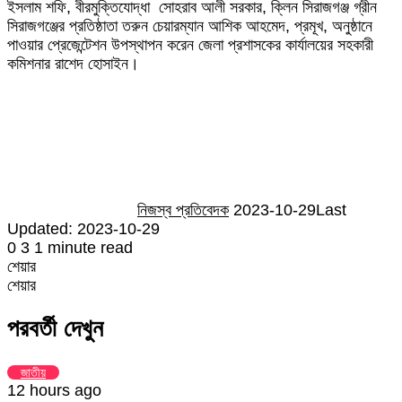
ইসলাম শফি, বীরমুক্তিযোদ্ধা সোহরাব আলী সরকার, ক্লিন সিরাজগঞ্জ গ্রীন
সিরাজগঞ্জের প্রতিষ্ঠাতা তরুন চেয়ারম্যান আশিক আহমেদ, প্রমূখ, অনুষ্ঠানে
পাওয়ার প্রেজেন্টেশন উপস্থাপন করেন জেলা প্রশাসকের কার্যালয়ের সহকারী
কমিশনার রাশেদ হোসাইন।
Send
an
email
নিজস্ব প্রতিবেদক
2023-10-29
Last
Updated: 2023-10-29
0
3
1 minute read
শেয়ার
Facebook
Twitter
LinkedIn
Skype
Messenger
Messenger
WhatsApp
Telegram
Share
প্রিন্ট
শেয়ার
via
Facebook
Twitter
LinkedIn
Skype
Messenger
Messenger
WhatsApp
Telegram
Share
প্রিন্ট
Email
via
পরবর্তী দেখুন
Email
জাতীয়
12 hours ago