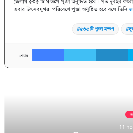
জেলায় ৫৩৫ টি মন্ডপে পুজা অনুষ্ঠিত হবে । গত দুবছর 
এবার উৎসবমুখর পরিবেশে পুজা অনুষ্ঠিত হবে বলে তিনি
জ
৫৩৫ টি পুজা মন্ডপ
দূ
Facebook
Twitter
L
শেয়ার
পরবর্
জ
11 ho