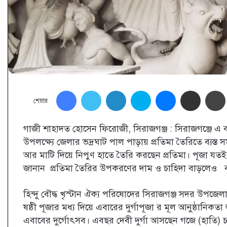
Facebook
Twitter
LinkedIn
Skype
Messenger
Share via Email
শেয়ার
গাজী শাহাদত হোসেন ফিরোজী, সিরাজগঞ্জ : সিরাজগঞ্জে এ বছ
উপলক্ষ্যে জেলার ভদ্রঘাট পাল পাড়ায় প্রতিমা তৈরিতে ব্যস্
আর মাটি দিয়ে নিপুণ হাতে তৈরি করছেন প্রতিমা। পূজা যতই 
জানান প্রতিমা তৈরির উপকরণের দাম ও চাহিদা বাড়লেও বা
হিন্দু বৌদ্ধ খৃস্টান ঐক্য পরিষোদের সিরাজগঞ্জ সদর উপজ
ষষ্ঠী পূজার মধ্য দিয়ে এবারের দুর্গাপূজা র মূল আনুষ্ঠানিক
এবাবের দুর্গোৎসব। এবছর দেবী দুর্গা আসছেন গজে (হাতি) চড়