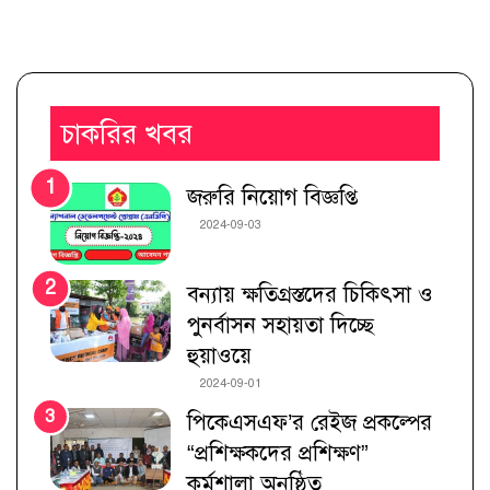
চাকরির খবর
জরুরি নিয়োগ বিজ্ঞপ্তি
2024-09-03
বন্যায় ক্ষতিগ্রস্তদের চিকিৎসা ও
পুনর্বাসন সহায়তা দিচ্ছে
হুয়াওয়ে
2024-09-01
পিকেএসএফ’র রেইজ প্রকল্পের
“প্রশিক্ষকদের প্রশিক্ষণ”
কর্মশালা অনুষ্ঠিত