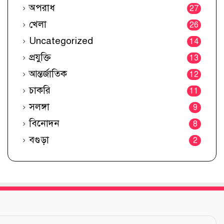
অপরাধ
27
খেলা
26
Uncategorized
14
প্রযুক্তি
13
আন্তর্জাতিক
12
চাকরি
11
সলঙ্গা
9
বিনোদন
8
বগুড়া
2