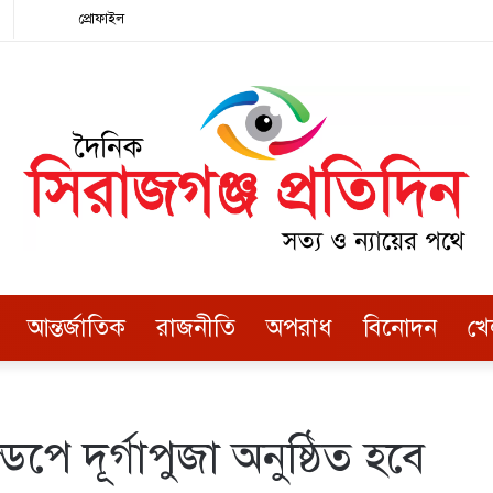
Random
Facebook
Twitter
LinkedIn
YouTube
Instagram
এখানে
প্রোফাইল
Article
খুঁজুন
আন্তর্জাতিক
রাজনীতি
অপরাধ
বিনোদন
খে
ে দূর্গাপুজা অনুষ্ঠিত হবে