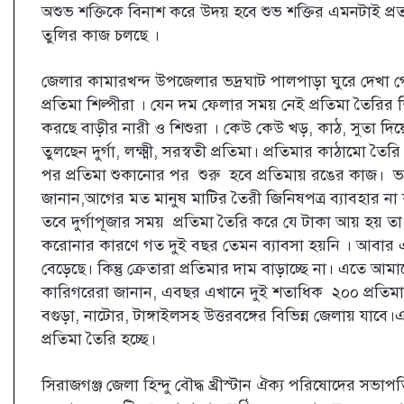
অশুভ শক্তিকে বিনাশ করে উদয় হবে শুভ শক্তির এমনটাই প্র
তুলির কাজ চলছে ।
জেলার কামারখন্দ উপজেলার ভদ্রঘাট পালপাড়া ঘুরে দেখা গেছ
প্রতিমা শিল্পীরা । যেন দম ফেলার সময় নেই প্রতিমা তৈরির 
করছে বাড়ীর নারী ও শিশুরা । কেউ কেউ খড়, কাঠ, সুতা দিয
তুলছেন দুর্গা, লক্ষ্মী, সরস্বতী প্রতিমা। প্রতিমার কাঠামো
পর প্রতিমা শুকানোর পর শুরু হবে প্রতিমায় রঙের কাজ। ভদ্
জানান,আগের মত মানুষ মাটির তৈরী জিনিষপত্র ব্যাবহার না 
তবে দুর্গাপূজার সময় প্রতিমা তৈরি করে যে টাকা আয় হয়
করোনার কারণে গত দুই বছর তেমন ব্যাবসা হয়নি । আবার 
বেড়েছে। কিন্তু ক্রেতারা প্রতিমার দাম বাড়াচ্ছে না। এতে আ
কারিগরেরা জানান, এবছর এখানে দুই শতাধিক ২০০ প্রতিমা ত
বগুড়া, নাটোর, টাঙ্গাইলসহ উত্তরবঙ্গের বিভিন্ন জেলায় যাব
প্রতিমা তৈরি হচ্ছে।
সিরাজগঞ্জ জেলা হিন্দু বৌদ্ধ খ্রীস্টান ঐক্য পরিষোদের সভাপতি