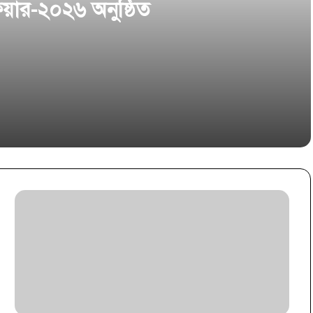
য়ার-২০২৬ অনুষ্ঠিত
 পুলড ফান্ড” উদ্বোধন