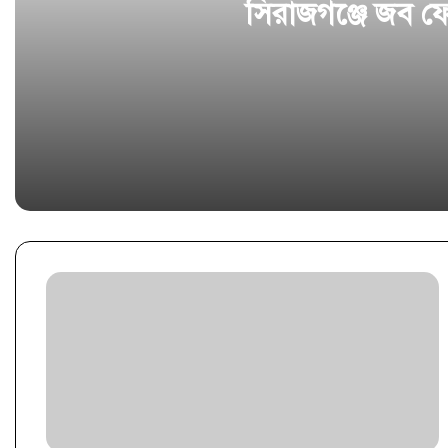
সিরাজগঞ্জে জব ফে
11 hours ago
সিরাজগঞ্জে জব ফেয়ার-২০২৬ অনুষ্ঠিত
2026-05-14
স্থানীয় মানবিক সহায়তা জোরদারে “এনজিও–এমএফআই রিসোর্সড
2026-03-31
সিরাজগঞ্জে রেশম চাষী/কৃষক সমাবেশ অনুষ্ঠিত