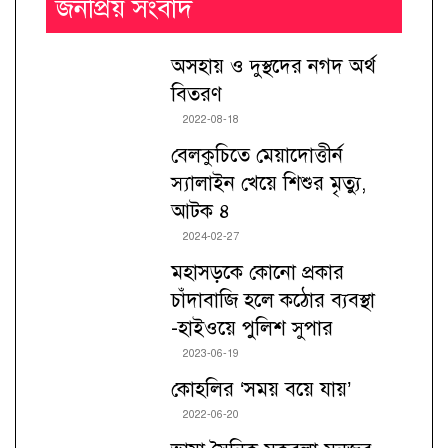
জনপ্রিয় সংবাদ
অসহায় ও দুস্থদের নগদ অর্থ
বিতরণ
2022-08-18
বেলকুচিতে মেয়াদোত্তীর্ন
স্যালাইন খেয়ে শিশুর মৃত্যু,
আটক ৪
2024-02-27
মহাসড়কে কোনো প্রকার
চাঁদাবাজি হলে কঠোর ব্যবস্থা
-হাইওয়ে পুলিশ সুপার
2023-06-19
কোহলির ‘সময় বয়ে যায়’
2022-06-20