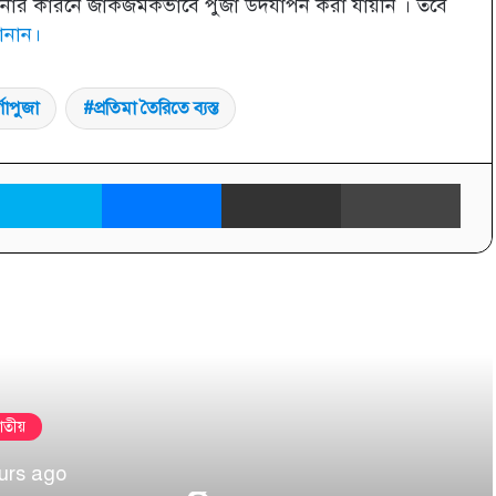
করোনার কারনে জাকজমকভাবে পুজা উদযাপন করা যায়নি । তবে
ানান।
র্গাপুজা
প্রতিমা তৈরিতে ব্যস্ত
inkedIn
Skype
Messenger
Share via Email
প্রিন্ট
তী দেখুন
াতীয়
urs ago