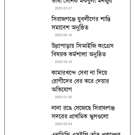
ভাষা সৈনিক মকবুলা মনজুর
2023-02-07
সিরাজগঞ্জে যুবলীগের শান্তি
সমাবেশ অনুষ্ঠিত
2023-06-19
উল্লাপাড়ায় সিআইজি কংগ্রেস
বিষয়ক কর্মশালা অনুষ্ঠিত
2023-04-12
কামারখন্দে সেবা না দিয়ে
রোগীদের বের করে দেয়ার
অভিযোগ
2023-01-30
নানা রঙে সেজেছে সিরাজগঞ্জ
সদরের প্রাথমিক স্কুলগুলো
2023-03-04
এনডিপি এসইপি-তাঁত প্রকল্পের