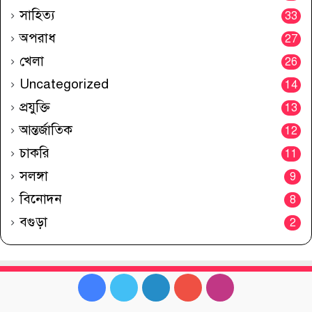
সাহিত্য
33
অপরাধ
27
খেলা
26
Uncategorized
14
প্রযুক্তি
13
আন্তর্জাতিক
12
চাকরি
11
সলঙ্গা
9
বিনোদন
8
বগুড়া
2
Facebook
Twitter
LinkedIn
YouTube
Instagram