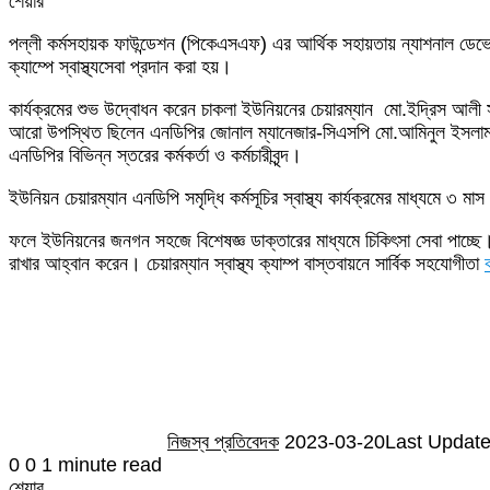
শেয়ার
Facebook
Twitter
LinkedIn
Skype
Messenger
Messenger
WhatsApp
Telegram
Share
প্রিন্ট
পল্লী কর্মসহায়ক ফাউন্ডেশন (পিকেএসএফ) এর আর্থিক সহায়তায় ন্যাশনাল ডেভেলপমেন
via
ক্যাম্পে স্বাস্থ্যসেবা প্রদান করা হয়।
Email
কার্যক্রমের শুভ উদ্বোধন করেন চাকলা ইউনিয়নের চেয়ারম্যান মো.ইদ্রিস আলী সর
আরো উপস্থিত ছিলেন এনডিপির জোনাল ম্যানেজার-সিএসপি মো.আমিনুল ইসলাম, এনডিপির স
এনডিপির বিভিন্ন স্তরের কর্মকর্তা ও কর্মচারীবৃন্দ।
ইউনিয়ন চেয়ারম্যান এনডিপি সমৃদ্ধি কর্মসূচির স্বাস্থ্য কার্যক্রমের মাধ্যম
ফলে ইউনিয়নের জনগন সহজে বিশেষজ্ঞ ডাক্তারের মাধ্যমে চিকিৎসা সেবা পাচ্ছে। 
রাখার আহ্বান করেন। চেয়ারম্যান স্বাস্থ্য ক্যাম্প বাস্তবায়নে সার্বিক সহযোগীতা
Send
an
email
নিজস্ব প্রতিবেদক
2023-03-20
Last Update
0
0
1 minute read
শেয়ার