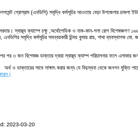
্ট প্রোগ্রাম (এনডিপি) সমৃদ্ধি কর্মসূচির আওতায় বেড়া উপজেলার চাকলা ইউনিয়নে ফ
দার। স্বাস্থ্য ক্যাম্পে চক্ষু ,অর্থোপেডিক ও নাক-কান-গলা রোগ বিশেষজ্ঞগণ ১৬৮
মৃদ্ধি কর্মসূচির সমন্বয়কারী চিন্ময় কুমার রায়, শাখা ব্যবস্থাপক মো. জাহিদুল 
ে ৩ মাস পর পর ৩ জন বিশেষজ্ঞ ডাক্তার দ্বারা স্বাস্থ্য ক্যাম্প পরিচালনার ফলে এ
অর্থ ও ডাক্তারের সাথে সাক্ষাৎ করার জন্য যে বিড়ম্বনা থেকে জনগন মুক্তি পাচ
করেন।
d: 2023-03-20