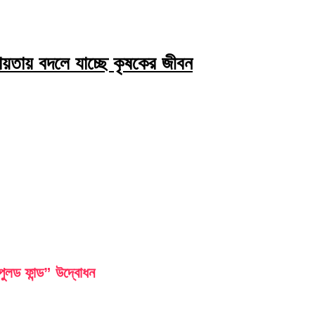
য়তায় বদলে যাচ্ছে কৃষকের জীবন
লড ফান্ড” উদ্বোধন