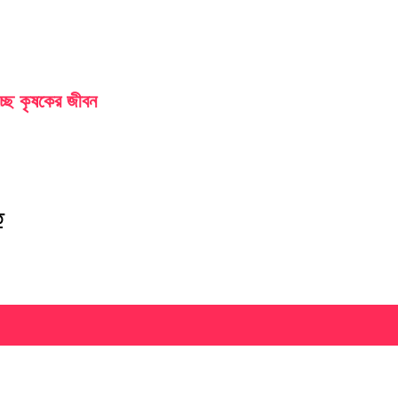
চ্ছে কৃষকের জীবন
ত