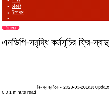
চাকরি
ইপেপার
সিরাজগঞ্জ
এনডিপি-সমৃদ্ধি কর্মসূচির ফ্রি-স্বাস্থ
Send
an
email
নিজস্ব প্রতিবেদক
2023-03-20
Last Update
0
0
1 minute read