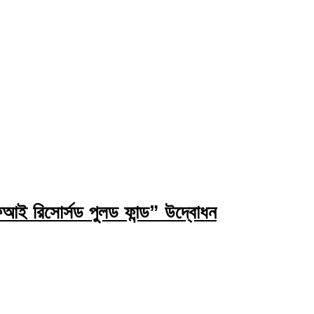
ই রিসোর্সড পুলড ফান্ড” উদ্বোধন