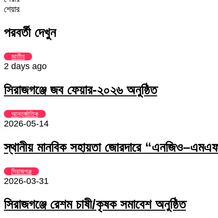
Facebook
Twitter
LinkedIn
Skype
Messenger
Messenger
WhatsApp
Telegram
Share
প্রিন্ট
শেয়ার
via
Facebook
Twitter
LinkedIn
Skype
Messenger
Messenger
WhatsApp
Telegram
Share
প্রিন্ট
Email
via
পরবর্তী দেখুন
Email
জাতীয়
2 days ago
সিরাজগঞ্জে জব ফেয়ার-২০২৬ অনুষ্ঠিত
আন্তর্জাতিক
2026-05-14
স্থানীয় মানবিক সহায়তা জোরদারে “এনজিও–এমএফআ
সিরাজগঞ্জ
2026-03-31
সিরাজগঞ্জে রেশম চাষী/কৃষক সমাবেশ অনুষ্ঠিত