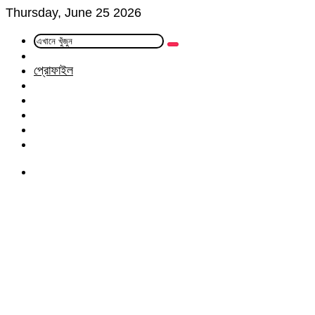
Thursday, June 25 2026
এখানে
Random
খুঁজুন
Article
প্রোফাইল
Facebook
Twitter
LinkedIn
YouTube
Instagram
Menu