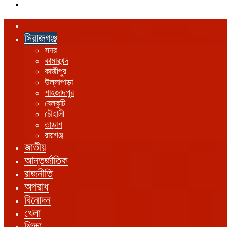
এখানে
খুঁজুন
হোম
সিরাজগঞ্জ
সদর
কামারখন্দ
কাজীপুর
উল্লাপাড়া
শাহজাদপুর
বেলকুচি
চৌহালী
তাড়াশ
রায়গঞ্জ
জাতীয়
আন্তর্জাতিক
রাজনীতি
অপরাধ
বিনোদন
খেলা
শিক্ষা