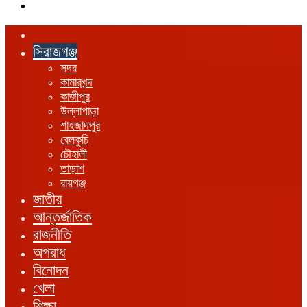
এখানে
খুঁজুন
হোম
সিরাজগঞ্জ
সদর
কামারখন্দ
কাজীপুর
উল্লাপাড়া
শাহজাদপুর
বেলকুচি
চৌহালী
তাড়াশ
রায়গঞ্জ
জাতীয়
আন্তর্জাতিক
রাজনীতি
অপরাধ
বিনোদন
খেলা
শিক্ষা