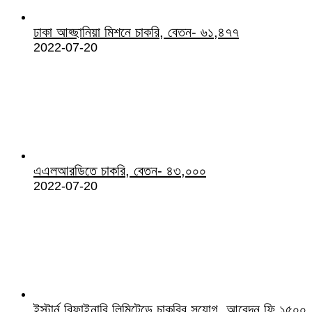
ঢাকা আহ্ছানিয়া মিশনে চাকরি, বেতন- ৬১,৪৭৭
2022-07-20
এএলআরডিতে চাকরি, বেতন- ৪৩,০০০
2022-07-20
ইস্টার্ন রিফাইনারি লিমিটেডে চাকরির সুযোগ, আবেদন ফি ১৫০০