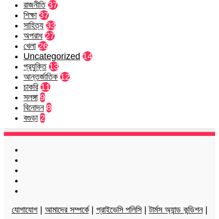
রাজনীতি
37
শিক্ষা
37
সাহিত্য
33
অপরাধ
27
খেলা
26
Uncategorized
14
প্রযুক্তি
13
আন্তর্জাতিক
12
চাকরি
11
সলঙ্গা
9
বিনোদন
8
বগুড়া
2
Facebook
Twitter
LinkedIn
YouTube
Instagram
যোগাযোগ
|
আমাদের সম্পর্কে
|
প্রাইভেসি পলিসি
|
টার্মস অ্যান্ড কন্ডিশন
|