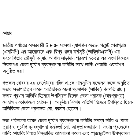
শেয়ার
Facebook
Twitter
LinkedIn
Skype
Messenger
Messenger
WhatsApp
Telegram
Share
প্রিন্ট
জাতীয় পর্যায়ের বেসরকারী উন্নয়ন সংস্থা ন্যাশনাল ডেভেলপমেন্ট প্রোগ্রাম
via
(এনডিপি) এর আয়োজনে এবং বিশ্ব খাদ্য কর্মসূচি (ডাব্লিউএফপি) এর
Email
সহযোগিতায় মৌসুমী বন্যায় আগাম সাড়াদান প্রকল্প ২০২৪ এর অংশ হিসেবে
সিরাজগঞ্জ জেলা দূর্যোগ ব্যবস্থাপনা কমিটির সাথে লার্নিং শেয়ারিং ওয়ার্কশপ
অনুষ্ঠিত হয়।
গতকাল রোববার ২৯ সেপ্টেম্বর শহিদ এ.কে শামসুদ্দিন সম্মেলন কক্ষে অনুষ্ঠিত
সভায় সভাপতিত্ব করেন অতিরিক্ত জেলা প্রসাশক (সার্বিক) গনপতি রায়।
সভায় প্রধান অতিথি হিসেবে উপস্থিত ছিলেন জেলা প্রাসক (ভারপ্রাপ্ত)
মোহাম্মদ তোফাজ্জল হোসেন। অনুষ্ঠানে বিশেষ অতিথি হিসেবে উপস্থিত ছিলেন
অতিরিক্ত জেলা প্রশাসক মো. বরমান হোসেন।
সভা পরিচালনা করেন জেলা দূর্যোগ ব্যবস্থাপনা কমিটির সদস্য সচিব ও জেলা
ত্রাণ ও দূর্যোগ ব্যবস্থাপনা কর্মকর্তা মো. আক্তারুজ্জামান। সভায় প্রজেক্টের
লার্নিং শেয়ারিং বিষয়ে বিস্তারিত আলোচনা করেন এবং প্রেজেন্টেশন উপস্থাপন