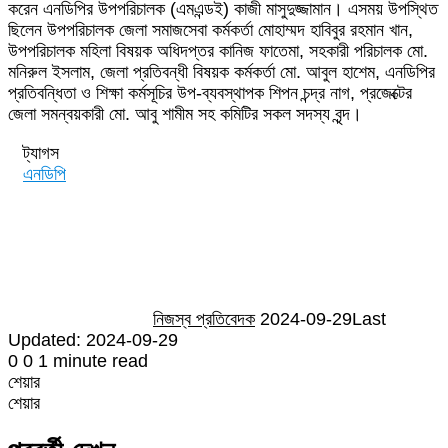
করেন এনডিপির উপপরিচালক (এমএন্ডই) কাজী মাসুদুজ্জামান। এসময় উপস্থিত
ছিলেন উপপরিচালক জেলা সমাজসেবা কর্মকর্তা মোহাম্মদ হাবিবুর রহমান খান,
উপপরিচালক মহিলা বিষয়ক অধিদপ্তর কানিজ ফাতেমা, সহকারী পরিচালক মো.
মনিরুল ইসলাম, জেলা প্রতিবন্ধী বিষয়ক কর্মকর্তা মো. আবুল হাশেম, এনডিপির
প্রতিবন্ধিতা ও শিক্ষা কর্মসূচির উপ-ব্যবস্থাপক শিপন চন্দ্র নাগ, প্রজেক্টের
জেলা সমন্বয়কারী মো. আবু শামীম সহ কমিটির সকল সদস্য বৃন্দ।
ট্যাগস
এনডিপি
Send
an
email
নিজস্ব প্রতিবেদক
2024-09-29
Last
Updated: 2024-09-29
0
0
1 minute read
শেয়ার
Facebook
Twitter
LinkedIn
Skype
Messenger
Messenger
WhatsApp
Telegram
Share
প্রিন্ট
শেয়ার
via
Facebook
Twitter
LinkedIn
Skype
Messenger
Messenger
WhatsApp
Telegram
Share
প্রিন্ট
Email
via