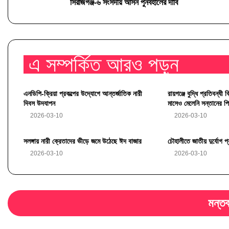
সিরাজগঞ্জ-৬ সংসদীয় আসন পুনর্বহালের দাবি
2026-03-29
মালচিং প্রযুক্তিতে শসা চাষে সাফল্য: এনডিপির সহায়তায় বদলে যাচ্ছে কৃ
এ সম্পর্কিত আরও পড়ুন
2026-03-10
সিরাজগঞ্জে জাতীয় দুর্যোগ প্রস্তুতি দিবস উদযাপন
এনডিপি-ক্রিয়া প্রকল্পের উদ্যোগে আন্তর্জাতিক নারী
রায়গঞ্জে বুদ্ধি প্রতিবন্ধী
দিবস উদযাপন
মাসেও মেলেনি সন্তানের পি
2026-03-10
2026-03-10
সলঙ্গায় নারী ক্রেতাদের ভীড়ে জমে উঠেছে ঈদ বাজার
চৌহালীতে জাতীয় দুর্যোগ প
2026-03-10
2026-03-10
মন্তব