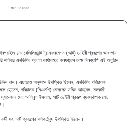
4
1 minute read
রিন্ট
রাইজ এন্ড রেজিলিয়্যান্ট ট্রান্সফরমেশন (স্মার্ট) ডেইরী প্রকল্পের আওতায়
ি শনিবার এনডিপির প্রধান কার্যালয়ের কনফারেন্স রুমে দিনব্যাপি এই অনুষ্ঠান
াউদ্দিন খান। এছাড়াও অনুষ্ঠানে উপস্থিত ছিলেন, এনডিপির পরিচালক
এম সাজ্জাদ হোসেন, পরিচালক (সিএসপি) মোসলেম উদ্দিন আহমেদ, সহকারী
ানেজার মো: আমিনুল ইসলাম, স্মার্ট ডেইরী প্রকল্প ব্যবস্থাপক মো.
ান।
মী সহ স্মার্ট প্রকল্পের কর্মকর্তাবৃন্দ উপস্থিত ছিলেন।