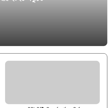
ন্ড” উদ্বোধন