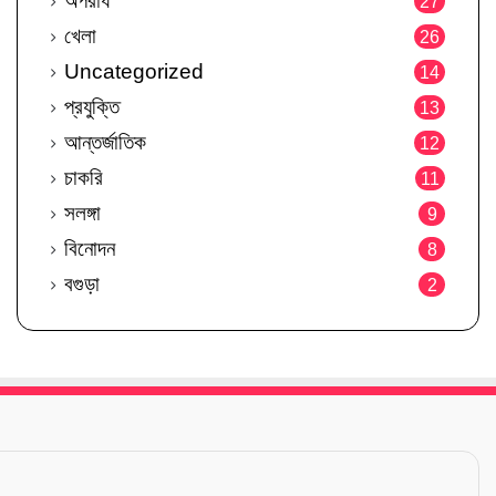
অপরাধ
27
খেলা
26
Uncategorized
14
প্রযুক্তি
13
আন্তর্জাতিক
12
চাকরি
11
সলঙ্গা
9
বিনোদন
8
বগুড়া
2