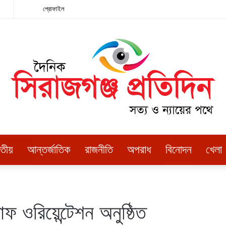
এখানে
Random
Facebook
Twitter
LinkedIn
YouTube
Instagram
প্রোফাইল
খুঁজুন
Article
াতীয়
আন্তর্জাতিক
রাজনীতি
অপরাধ
বিনোদন
খেলা
টাফ ওরিয়েন্টেশন অনুষ্ঠিত