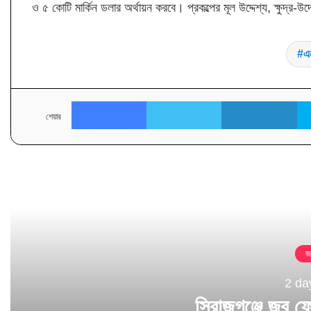
ও ৫ কোটি মার্কিন ডলার অর্থায়ন করবে। প্রকল্পের মূল উদ্দেশ্য, ক্ষুদ্র-উ
এ
Facebook
Twitter
Li
শেয়ার
পরবর্
জ
2 da
সিরাজগঞ্জে জব ফে