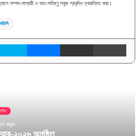
দ্যোগে সম্পদ-সাশ্রয়ী ও ঘাত-সহিষ্ণু সবুজ প্রবৃদ্ধি ত্বরান্বিত করা।
নডিপি
nkedIn
Skype
Messenger
Share via Email
প্রিন্ট
তী দেখুন
াতীয়
ys ago
য়ার-২০২৬ অনুষ্ঠিত