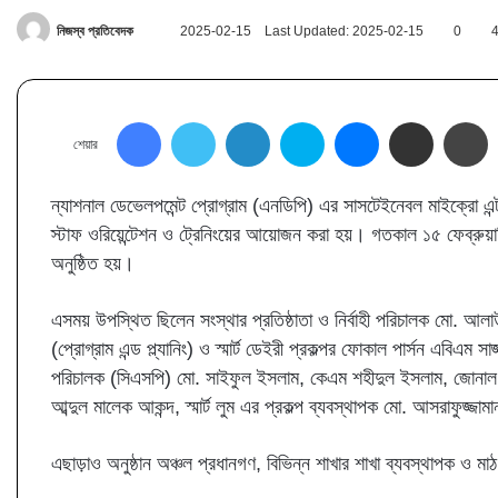
Send
নিজস্ব প্রতিবেদক
2025-02-15
Last Updated: 2025-02-15
0
an
email
Facebook
Twitter
LinkedIn
Skype
Messenger
Share via Email
প্
শেয়ার
ন্যাশনাল ডেভেলপমেন্ট প্রোগ্রাম (এনডিপি) এর সাসটেইনেবল মাইক্রো এন্টারপ্
স্টাফ ওরিয়েন্টেশন ও ট্রেনিংয়ের আয়োজন করা হয়। গতকাল ১৫ ফেব্রুয়ার
অনুষ্ঠিত হয়।
এসময় উপস্থিত ছিলেন সংস্থার প্রতিষ্ঠাতা ও নির্বাহী পরিচালক মো. আল
(প্রোগ্রাম এন্ড প্ল্যানিং) ও স্মার্ট ডেইরী প্রকল্পর ফোকাল পার্সন এবি
পরিচালক (সিএসপি) মো. সাইফুল ইসলাম, কেএম শহীদুল ইসলাম, জোনাল ম্য
আব্দুল মালেক আকন্দ, স্মার্ট লুম এর প্রকল্প ব্যবস্থাপক মো. আসরাফুজ্জাম
এছাড়াও অনুষ্ঠান অঞ্চল প্রধানগণ, বিভিন্ন শাখার শাখা ব্যবস্থাপক ও মাঠ কর্