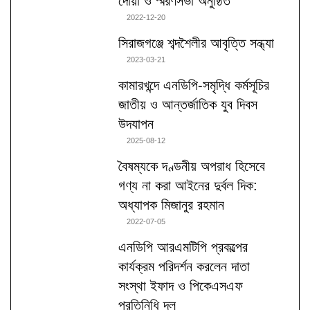
দোয়া ও স্মরণসভা অনুষ্ঠিত
2022-12-20
সিরাজগঞ্জে শব্দশৈলীর আবৃত্তি সন্ধ্যা
2023-03-21
কামারখন্দে এনডিপি-সমৃদ্ধি কর্মসূচির
জাতীয় ও আন্তর্জাতিক যুব দিবস
উদযাপন
2025-08-12
বৈষম্যকে দণ্ডনীয় অপরাধ হিসেবে
গণ্য না করা আইনের দুর্বল দিক:
অধ্যাপক মিজানুর রহমান
2022-07-05
এনডিপি আরএমটিপি প্রকল্পের
কার্যক্রম পরিদর্শন করলেন দাতা
সংস্থা ইফাদ ও পিকেএসএফ
প্রতিনিধি দল