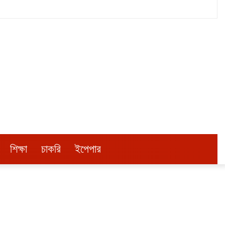
শিক্ষা
চাকরি
ইপেপার