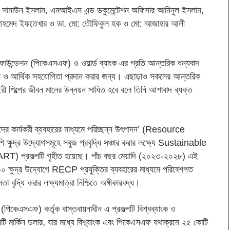
 মো: সামাউন ইসলাম, এমআইএস এন্ড ডকুমেন্টেশন অফিসার আমিনুল ইসলাম,
ার আহমেদ ইফতেখার ও ডা. মো: তৌফিকুল হক ও মো: আজাহার আলী
ক ফাউন্ডেশন (পিকেএসএফ) ও ওয়ার্ল্ড ব্যাংক এর প্রতি আন্তরিক ধন্যবাদ
তবায়ন ও আর্থিক সহযোগিতা প্রদান করার জন্য। এছাড়াও সকলের আন্তরিক
ডেইরী শিল্পের জীবন মানের উন্নয়ন সাধিত হবে বলে তিনি আশাবাদ ব্যক্ত
ম্পদের কার্যকরী ব্যবহারের মাধ্যমে পরিচ্ছন্ন উৎপাদন’ (Resource
র উদ্যোগসমূহে সবুজ প্রবৃদ্ধি সঞ্চার করার লক্ষ্যে Sustainable
রকল্পটি গৃহীত হয়েছে। পাঁচ বছর মেয়াদি (২০২৩-২০২৮) এই
,০০০ ক্ষুদ্র উদ্যোগে RECP প্রযুক্তির ব্যবহারের মাধ্যমে পরিবেশগত
 বৃদ্ধি করার লক্ষ্যমাত্রা নিশ্চিতে অঙ্গীকারবদ্ধ।
 (পিকেএসএফ) কর্তৃক বাস্তবায়নাধীন এ প্রকল্পটি বিশ্বব্যাংক ও
 মার্কিন ডলার, যার মধ্যে বিশ্ব্যাংক এবং পিকেএসএফ যথাক্রমে ২৫ কোটি