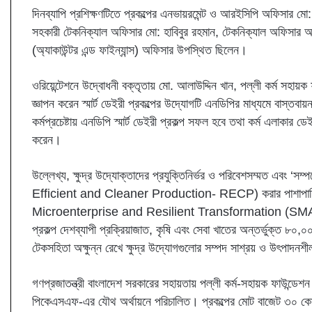
দিনব্যাপি প্রশিক্ষণটিতে প্রকল্পের এনভায়রমেন্ট ও আরইসিপি অফিসার
সহকারী টেকনিক্যাল অফিসার মো: হাবিবুর রহমান, টেকনিক্যাল অফিস
(অ্যাকাউন্টর এন্ড ফাইন্যান্স) অফিসার উপস্থিত ছিলেন।
ওরিয়েন্টেশনে উদ্বোধনী বক্তৃতায় মো. আলাউদ্দিন খান, পল্লী কর্ম সহায়
জ্ঞাপন করেন স্মার্ট ডেইরী প্রকল্পের উদ্যোগটি এনডিপির মাধ্যমে বাস্
কর্মপ্রচেষ্টায় এনডিপি স্মার্ট ডেইরী প্রকল্প সফল হবে তথা কর্ম এলাকার 
করেন।
উল্লেখ্য, ক্ষুদ্র উদ্যোক্তাদের প্রযুক্তিনির্ভর ও পরিবেশসম্মত এবং ‘স
Efficient and Cleaner Production- RECP) করার পাশাপাশি ক্ষুদ্
Microenterprise and Resilient Transformation (SMART) প্
প্রকল্প দেশব্যাপী প্রক্রিয়াজাত, কৃষি এবং সেবা খাতের অন্তর্ভুক্ত ৮০
টেকসহিতা অক্ষুন্ন রেখে ক্ষুদ্র উদ্যোগগুলোর সম্পদ সাশ্রয় ও উৎপাদনশীলতা
গণপ্রজাতন্ত্রী বাংলাদেশ সরকারের সহায়তায় পল্লী কর্ম-সহায়ক ফাউন্ডেশন
পিকেএসএফ-এর যৌথ অর্থায়নে পরিচালিত। প্রকল্পের মোট বাজেট ৩০ কোটি