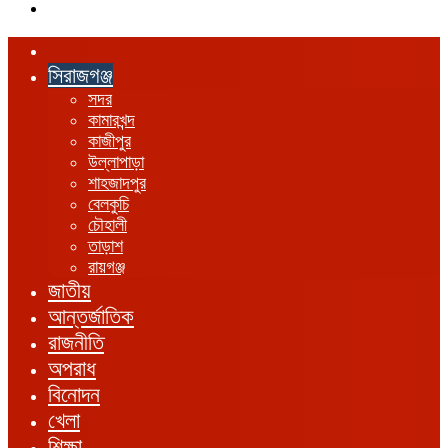
এখানে
খুঁজুন
হোম
সিরাজগঞ্জ
সদর
কামারখন্দ
কাজীপুর
উল্লাপাড়া
শাহজাদপুর
বেলকুচি
চৌহালী
তাড়াশ
রায়গঞ্জ
জাতীয়
আন্তর্জাতিক
রাজনীতি
অপরাধ
বিনোদন
খেলা
শিক্ষা