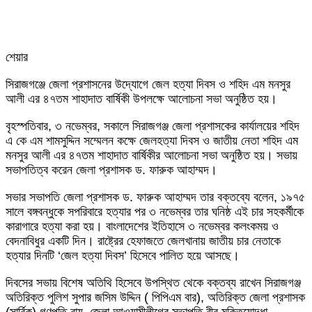
শেয়ার
Facebook
Twitter
LinkedIn
Skype
Messenger
Messenger
WhatsApp
Telegram
Share
প্রিন্ট
সিরাজগঞ্জে জেলা প্রশাসনের উদ্যোগে জেল হত্যা দিবস ও শহিদ এম মনসুর
via
আলী এর ৪৭তম শাহাদাত বার্ষিকী উপলক্ষে আলোচনা সভা অনুষ্ঠিত হয়।
Email
বৃহস্পতিবার, ৩ নভেম্বর, সকালে সিরাজগঞ্জ জেলা প্রশাসকের কার্যালয়ের শহিদ
এ কে এম শামসুদ্দিন সম্মেলন কক্ষে জেলহত্যা দিবস ও জাতীয় নেতা শহিদ এম
মনসুর আলী এর ৪৭তম শাহাদাত বার্ষিকীর আলোচনা সভা অনুষ্ঠিত হয়। সভায়
সভাপতিত্ব করেন জেলা প্রশাসক ড. ফারুক আহাম্মদ।
সভার সভাপতি জেলা প্রশাসক ড. ফারুক আহাম্মদ তার বক্তব্যে বলেন, ১৯৭৫
সালে বঙ্গবন্ধুকে সপরিবারে হত্যার পর ৩ নভেম্বর তার ঘনিষ্ঠ এই চার সহকর্মীকে
কারাগারে হত্যা করা হয়। বাংলাদেশের ইতিহাসে ৩ নভেম্বর কলংকময় ও
বেদনাবিধুর একটি দিন। রাষ্ট্রের হেফাজতে জেলখানায় জাতীয় চার নেতাকে
হত্যার দিনটি ‘জেল হত্যা দিবস’ হিসেবে পালিত হয়ে আসছে।
দিবসের সভায় বিশেষ অতিথি হিসেবে উপস্থিত থেকে বক্তব্য রাখেন সিরাজগঞ্জ
অতিরিক্ত পুলিশ সুপার জসিম উদ্দিন ( পিপিএম বার), অতিরিক্ত জেলা প্রশাসক
(সার্বিক) গণপতি রায়, জেলা আওয়ামীলীগের সভাপতি বীর মুক্তিযোদ্ধা