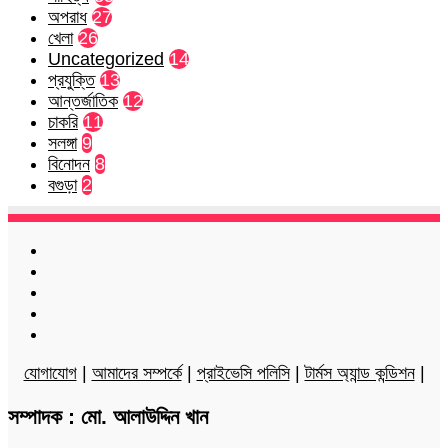
অপরাধ
27
খেলা
26
Uncategorized
14
প্রযুক্তি
13
আন্তর্জাতিক
12
চাকরি
11
সলঙ্গা
9
বিনোদন
8
বগুড়া
2
Facebook
Twitter
LinkedIn
YouTube
Instagram
যোগাযোগ
|
আমাদের সম্পর্কে
|
প্রাইভেসি পলিসি
|
টার্মস অ্যান্ড কন্ডিশন
|
সম্পাদক : মো. আলাউদ্দিন খান