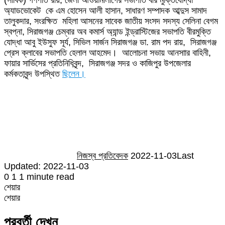
অ্যাডভোকেট কে এম হোসেন আলী হাসান, সাধারণ সম্পাদক আব্দুস সামাদ
তালুকদার, সংরক্ষিত মহিলা আসনের সাবেক জাতীয় সংসদ সদস্য সেলিনা বেগম
স্বপ্না, সিরাজগঞ্জ চেম্বার অব কমার্স অ্যান্ড ইন্ড্রাস্টিজের সভাপতি বীরমুক্তি
যোদ্ধা আবু ইউসুফ সূর্য, সিভিল সার্জন সিরাজগঞ্জ ডা. রাম পদ রায়, সিরাজগঞ্জ
প্রেস ক্লাবের সভাপতি হেলাল আহমেদ। আলোচনা সভায় আনসাার বাহিনী,
ফায়ার সার্ভিসের প্রতিনিধিবৃন্দ, সিরাজগঞ্জ সদর ও কাজিপুর উপজেলার
কর্মকতাবৃন্দ উপস্থিত
ছিলেন।
Send
an
email
নিজস্ব প্রতিবেদক
2022-11-03
Last
Updated: 2022-11-03
0
1
1 minute read
শেয়ার
Facebook
Twitter
LinkedIn
Skype
Messenger
Messenger
WhatsApp
Telegram
Share
প্রিন্ট
শেয়ার
via
Facebook
Twitter
LinkedIn
Skype
Messenger
Messenger
WhatsApp
Telegram
Share
প্রিন্ট
Email
via
পরবর্তী দেখুন