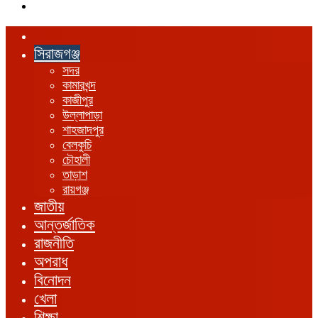
এখানে
খুঁজুন
হোম
সিরাজগঞ্জ
সদর
কামারখন্দ
কাজীপুর
উল্লাপাড়া
শাহজাদপুর
বেলকুচি
চৌহালী
তাড়াশ
রায়গঞ্জ
জাতীয়
আন্তর্জাতিক
রাজনীতি
অপরাধ
বিনোদন
খেলা
শিক্ষা