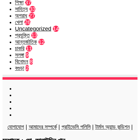
শিক্ষা
37
সাহিত্য
33
অপরাধ
27
খেলা
26
Uncategorized
14
প্রযুক্তি
13
আন্তর্জাতিক
12
চাকরি
11
সলঙ্গা
9
বিনোদন
8
বগুড়া
2
Facebook
Twitter
LinkedIn
YouTube
Instagram
যোগাযোগ
|
আমাদের সম্পর্কে
|
প্রাইভেসি পলিসি
|
টার্মস অ্যান্ড কন্ডিশন
|