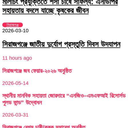
মালচিং প্রযুক্তিতে শসা চাষে সাফল্য: এনডিপির
সহায়তায় বদলে যাচ্ছে কৃষকের জীবন
সিরাজগঞ্জ
2026-03-10
সিরাজগঞ্জে জাতীয় দুর্যোগ প্রস্তুতি দিবস উদযাপন
11 hours ago
সিরাজগঞ্জে জব ফেয়ার-২০২৬ অনুষ্ঠিত
2026-05-14
স্থানীয় মানবিক সহায়তা জোরদারে “এনজিও–এমএফআই রিসোর্সড
পুলড ফান্ড” উদ্বোধন
2026-03-31
সিরাজগঞ্জে রেশম চাষী/কৃষক সমাবেশ অনুষ্ঠিত