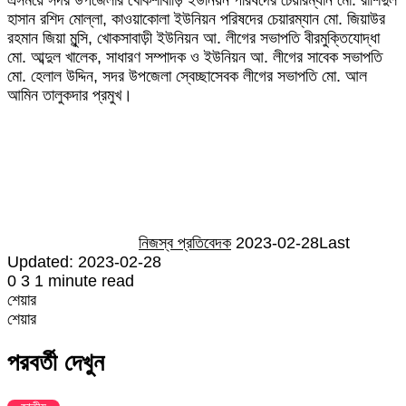
হাসান রশিদ মোল্লা, কাওয়াকোলা ইউনিয়ন পরিষদের চেয়ারম্যান মো. জিয়াউর
রহমান জিয়া মুন্সি, খোকসাবাড়ী ইউনিয়ন আ. লীগের সভাপতি বীরমুক্তিযোদ্ধা
মো. আব্দুল খালেক, সাধারণ সম্পাদক ও ইউনিয়ন আ. লীগের সাবেক সভাপতি
মো. হেলাল উদ্দিন, সদর উপজেলা স্বেচ্ছাসেবক লীগের সভাপতি মো. আল
আমিন তালুকদার প্রমুখ।
Send
an
email
নিজস্ব প্রতিবেদক
2023-02-28
Last
Updated: 2023-02-28
0
3
1 minute read
শেয়ার
Facebook
Twitter
LinkedIn
Skype
Messenger
Messenger
WhatsApp
Telegram
Share
প্রিন্ট
শেয়ার
via
Facebook
Twitter
LinkedIn
Skype
Messenger
Messenger
WhatsApp
Telegram
Share
প্রিন্ট
Email
via
পরবর্তী দেখুন
Email