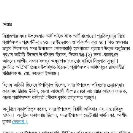
শেয়ার
Facebook
Twitter
LinkedIn
Skype
Messenger
Messenger
WhatsApp
Telegram
Share
প্রিন্ট
সিরাজগঞ্জ সদর উপজেলায় স্মার্ট লাইভ স্টক স্মার্ট বাংলাদেশ প্রতিপ্রাদ্য নিয়ে
via
প্রাণিসম্পদ প্রদর্শনী-২০২৩ এর উদ্বোধন ও পরিদর্শন করা হয়। গত মঙ্গলবার
Email
দুপুরে সিরাজগঞ্জ সদর উপজেলা খোকশাবাড়ি হাসপাতাল প্রাঙ্গণে উক্ত অনুষ্ঠানের
প্রধান অতিথি হিসেবে উপস্থিত ছিলেন, সিরাজগঞ্জ-(২) সদর -কামারখন্দ
আসনের জাতীয় সংসদ সদস্য অধ্যাপক ডাঃ মোঃ হাবিবে মিল্লাত মুন্না।
সন্মানিত অতিথি হিসেবে উপস্থিত ছিলেন, প্রাণিসম্পদ অধিদপ্তর রাজশাহীর
পরিচালক ড. মো. নজরুল ইসলাম।
বিশেষ অতিথি হিসেবে উপস্থিত ছিলেন, সদর উপজেলা পরিষদের চেয়ারম্যান
মোহাম্মদ রিয়াজ উদ্দিন, জেলা আওয়ামী লীগের নেতা আনোয়ার হোসেন ফারুক,
জেলা প্রাণিসম্পদ কর্মকর্তা গৌরাঙ্গ কুমার তালুকদার প্রমুখ।
অনুষ্ঠানে সভাপতিত্ব করেন, সদর উপজেলা নির্বাহী অফিসার এস.এম.রকিবুল
হাসান। অনুষ্ঠান সঞ্চালনায় ছিলেন, সদর উপজেলা ভেটেনারি সার্জন ডা. আশীষ
কুমার
দেবনাথ।
এসময়ে সদর উপজেলার খোকশাবাড়ি ইউনিয়ন পরিষদের চেয়ারম্যান মো. রাশিদুল