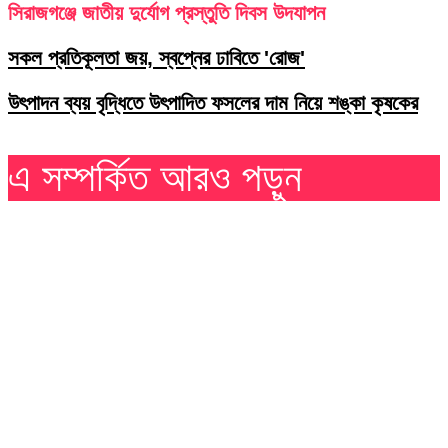
সিরাজগঞ্জে জাতীয় দুর্যোগ প্রস্তুতি দিবস উদযাপন
সকল প্রতিকূলতা জয়, স্বপ্নের ঢাবিতে 'রোজ'
উৎপাদন ব্যয় বৃদ্ধিতে উৎপাদিত ফসলের দাম নিয়ে শঙ্কা কৃষকের
এ সম্পর্কিত আরও পড়ুন