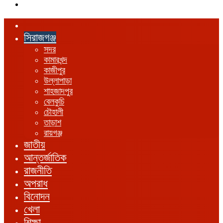
এখানে
খুঁজুন
হোম
সিরাজগঞ্জ
সদর
কামারখন্দ
কাজীপুর
উল্লাপাড়া
শাহজাদপুর
বেলকুচি
চৌহালী
তাড়াশ
রায়গঞ্জ
জাতীয়
আন্তর্জাতিক
রাজনীতি
অপরাধ
বিনোদন
খেলা
শিক্ষা