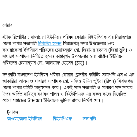
শেয়ার
Facebook
Twitter
LinkedIn
Skype
Messenger
Messenger
WhatsApp
Telegram
Share
প্রিন্ট
স্টাফ রিপোর্টার : বাংলাদেশ ইউনিয়ন পরিষদ ফোরাম বিইউপিএফ এর সিরাজগঞ্জ
via
জেলা শাখার সভাপতি
নির্বাচিত হলেন
সিরাজগঞ্জ সদর উপজেলার ৮নং
Email
কাওয়াকোলা ইউনিয়ন পরিষদের চেয়ারম্যান মো. জিয়াউর রহমান (জিয়া মুন্সি) ও
সাধারণ সম্পাদক নির্বাচিত হলেন কামারখন্দ উপজেলার ২নং ঝাঐল ইউনিয়ন
পরিষদের চেয়ারম্যান মো. আলতাফ হোসেন (ঠান্ডু)।
সম্প্রতি বাংলাদেশ ইউনিয়ন পরিষদ ফোরাম কেন্দ্রীয় কমিটির সভাপতি এস এ এম
জাকারিয়া আলম ও সাধারণ সম্পাদক মো. নাজিম উদ্দিন ভুইয়া (রিপন) সিরাজগঞ্জ
জেলা শাখার কমিটি অনুমোদন করে। একই সঙ্গে সভাপতি ও সাধারণ সম্পাদকের
উপর অর্পিত দায়িত্ব যথাযথ পালন ও বিইউপিএফ এর সকল কাজে নিবেদিত
থেকে সমাজের উন্নয়নে ইতিবাচক ভূমিকা রাখার নির্দেশ দেন।
ট্যাগস
কাওয়াকোলা ইউনিয়ন
বিইউপিএফ
সভাপতি
Send
an