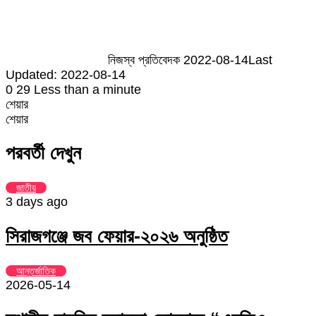
email
নিজস্ব প্রতিবেদক
2022-08-14
Last
Updated: 2022-08-14
0
29
Less than a minute
শেয়ার
Facebook
Twitter
LinkedIn
Skype
Messenger
Messenger
WhatsApp
Telegram
Share
প্রিন্ট
শেয়ার
via
Facebook
Twitter
LinkedIn
Skype
Messenger
Messenger
WhatsApp
Telegram
Share
প্রিন্ট
Email
via
পরবর্তী দেখুন
Email
জাতীয়
3 days ago
সিরাজগঞ্জে জব ফেয়ার-২০২৬ অনুষ্ঠিত
আন্তর্জাতিক
2026-05-14