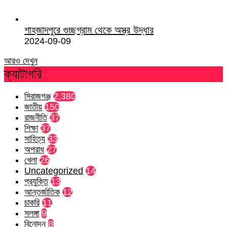
শাহজাদপুরে গুচ্ছগ্রাম থেকে অস্ত্র উদ্ধার
2024-09-09
আরও দেখুন
ক্যাটাগরি
সিরাজগঞ্জ
2,380
জাতীয়
150
রাজনীতি
37
শিক্ষা
37
সাহিত্য
33
অপরাধ
27
খেলা
26
Uncategorized
14
প্রযুক্তি
13
আন্তর্জাতিক
12
চাকরি
11
সলঙ্গা
9
বিনোদন
8