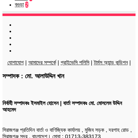
বগুড়া
2
Facebook
Twitter
LinkedIn
YouTube
Instagram
যোগাযোগ
|
আমাদের সম্পর্কে
|
প্রাইভেসি পলিসি
|
টার্মস অ্যান্ড কন্ডিশন
|
সম্পাদক : মো. আলাউদ্দিন খান
নির্বাহী সম্পাদকঃ ইসমাইল হোসেন | বার্তা সম্পাদকঃ মো. মোসলেম উদ্দিন
আহমেদ
সিরাজগঞ্জ প্রতিদিন বার্তা ও বাণিজ্যিক কার্যালয় , মুজিব সড়ক , দরগাহ রোড ,
সিরাজগঞ্জ সদর , বাংলাদেশ। মোবা : 01713-383173