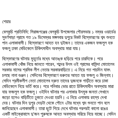
শেয়ার
Facebook
Twitter
LinkedIn
Skype
Messenger
Messenger
WhatsApp
Telegram
Share
প্রিন্ট
বেলকুচি প্রতিনিধি: সিরাজগঞ্জের বেলকুচি উপজেলার পৌরসভার ১ নম্বর ওয়ার্ডের
via
সুবর্ণসাড়া গ্রামে গত ১৯ ডিসেম্বর মঙ্গলবার দুপুরে বিকট বিস্ফোরণের শব্দ শুনতে
Email
পান এলাকাবাসী। বিস্ফোরণে আহত হন দুইজন। তাদের একজন ফজলুল হক
ফজলু ঢাকা মেডিকেলে চিকিৎসাধীন অবস্থায় মারা যায়।
বিস্ফোরণের ঘটনায় মুহূর্তের মধ্যে আতঙ্ক ছড়িয়ে পরে চারদিকে। পরে
এলাকাবাসী খোঁজ নিয়ে জানতে পারেন, শব্দের উৎস ওই গ্রামের বাসিন্দা মোতালেব
সরকার নাসের শ্রমিক লীগ নেতার সরকারবাড়িতে। এ নিয়ে গত পাচদিন যাবৎ
চলছে নানা গুঞ্জন। সেদিনের বিস্ফোরণে গুরুতর আহত হয় ফজলু ও জিন্নাহ।
সেদিন শ্রমীকলীগ নেতা মোতালেব দ্রুত তাদের দুজনকে গাড়ীতে করে ঢাকা
মেডিকেলে নিয়ে ভর্তি করে। পরে শনিবার ভোর রাতে চিকিৎসাধীন অবস্থায় মারা
যায় ফজলুল হক ফজলু। ওইদিন ঘটনার পর এলাকার উৎসুক জনতা সেখানে
জড়ো হলেও বাড়িটিতে ঢুকতে দেওয়া হয়নি। এ নিয়ে এলাকায় রহস্য দেখা
দেয়। ঘটনার দিন দুপুর দেড়টা থেকে পৌনে ২টার মধ্যে শব্দ শুনতে পান বলে
জানিয়েছেন এলাকাবাসী। তারা ছুটে গিয়ে দেখে ঘটনার পরপরই কালো রঙের
একটি মাইক্রোবাসে দু’জন পুরুষকে আহত অবস্থায় সরিয়ে নিয়ে যাচ্ছে। সেদিন