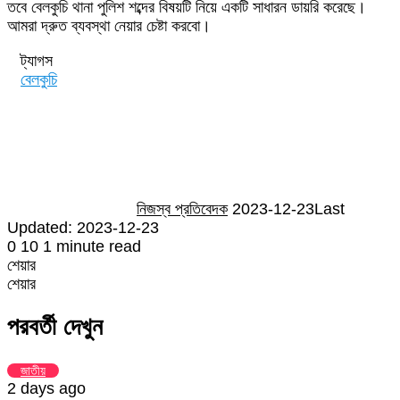
তবে বেলকুচি থানা পুলিশ শব্দের বিষয়টি নিয়ে একটি সাধারন ডায়রি করেছে।
আমরা দ্রুত ব্যবস্থা নেয়ার চেষ্টা করবো।
ট্যাগস
বেলকুচি
Send
an
email
নিজস্ব প্রতিবেদক
2023-12-23
Last
Updated: 2023-12-23
0
10
1 minute read
শেয়ার
Facebook
Twitter
LinkedIn
Skype
Messenger
Messenger
WhatsApp
Telegram
Share
প্রিন্ট
শেয়ার
via
Facebook
Twitter
LinkedIn
Skype
Messenger
Messenger
WhatsApp
Telegram
Share
প্রিন্ট
Email
via
পরবর্তী দেখুন
Email
জাতীয়
2 days ago