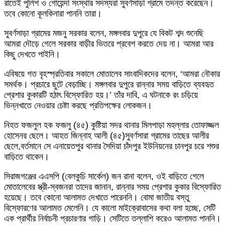
রাতেই পুলিশ ও গোয়েন্দা সংস্থার সদস্যরা সুবর্ণসাড়া গ্রামে তদন্ত করেছেন।
তবে কোনো কূলকিনারা পাননি তারা।
সুবর্ণসাড়া গ্রামের মজনু সরকার বলেন, মঙ্গলবার দুপুরে যে বিকট শব্দ শুনেছি
আমরা দৌড়ে গেলে সরকার বাড়ীর ভিতরে প্রবেশ করতে দেয় না। আমরা আর
কিছু দেখতে পাইনি।
এবিষয়ে গত বৃহস্প্রতিবার সকালে মোতালেব সাংবাদিকদের বলেন, ‘আমরা নৌকার
সমর্থক। প্রচারে ছুটে বেড়াচ্ছি। মঙ্গলবার দুপুরে রান্নার সময় বাড়িতে ব্যবহৃত
প্রেশার কুকারটি হঠাৎ বিস্ফোরিত হয়।’ তাঁর দাবি, এ ঘটনাকে রং চড়িয়ে
ভিন্নখাতে নেওয়ার চেষ্টা করছে প্রতিপক্ষের লোকজন।
নিহত ফজলুল হক ফজলু (৪৫) কুষ্টিয়া সদর থানার মিলপাড়া মহল্লার তোফাজ্জল
হোসেনর ছেলে। আহত জিন্নাহ আলী (৪৫)সুবর্ণসারা গ্রামের তাছের আলীর
ছেলে,বর্তমানে সে এনায়েতপুর থানার সৈদিয়া চাঁদপুর ইউনিয়নের চানপুর চরে শশুর
বাড়িতে থাকেন।
সিরাজগঞ্জের এএসপি (বেলকুচি সার্কেল) জন রানা বলেন, ওই বাড়িতে গেলে
মোতালেবের স্ত্রী-স্বজনরা তাদের জানান, রান্নার সময় প্রেশার কুকার বিস্ফোরিত
হয়েছে। তবে কোনো আলামত দেখাতে পারেননি। বোমা জাতীয় বস্তু
বিস্ফোরণের আলামত মেলেনি। যে কালো মাইক্রোবাসের কথা বলা হচ্ছে, সেটি
এক প্রার্থীর নির্বাচনী প্রচারণার গাড়ি। সেটিতে তল্লাশি করেও আলামত পাননি।