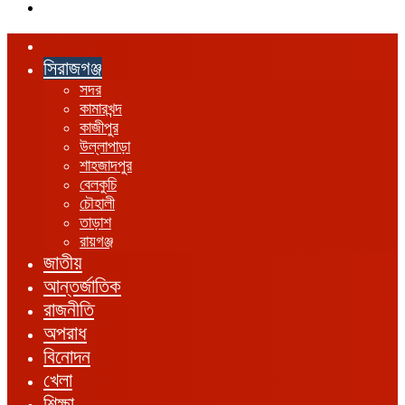
এখানে
খুঁজুন
হোম
সিরাজগঞ্জ
সদর
কামারখন্দ
কাজীপুর
উল্লাপাড়া
শাহজাদপুর
বেলকুচি
চৌহালী
তাড়াশ
রায়গঞ্জ
জাতীয়
আন্তর্জাতিক
রাজনীতি
অপরাধ
বিনোদন
খেলা
শিক্ষা