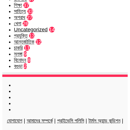
শিক্ষা
37
সাহিত্য
33
অপরাধ
27
খেলা
26
Uncategorized
14
প্রযুক্তি
13
আন্তর্জাতিক
12
চাকরি
11
সলঙ্গা
9
বিনোদন
8
বগুড়া
2
Facebook
Twitter
LinkedIn
YouTube
Instagram
যোগাযোগ
|
আমাদের সম্পর্কে
|
প্রাইভেসি পলিসি
|
টার্মস অ্যান্ড কন্ডিশন
|