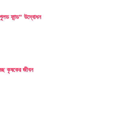
লড ফান্ড” উদ্বোধন
চ্ছে কৃষকের জীবন