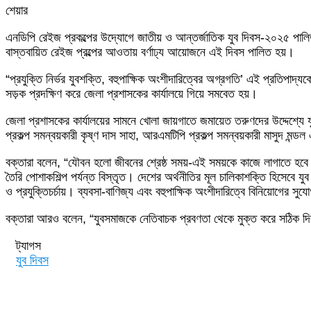
শেয়ার
Facebook
Twitter
LinkedIn
Skype
Messenger
Messenger
WhatsApp
Telegram
Share
প্রিন্ট
এনডিপি রেইজ প্রকল্পের উদ্যোগে জাতীয় ও আন্তর্জাতিক যুব দিবস-২০২৫ পালিত 
via
বাস্তবায়িত রেইজ প্রল্পের আওতায় বর্ণাঢ্য আয়োজনে এই দিবস পালিত হয়।
Email
“প্রযুক্তি নির্ভর যুবশক্তি, বহুপাক্ষিক অংশীদারিত্বের অগ্রগতি’ এই প্রতিপাদ্য
সড়ক প্রদক্ষিণ করে জেলা প্রশাসকের কার্যালয়ে গিয়ে সমবেত হয়।
জেলা প্রশাসকের কার্যালয়ের সামনে খোলা জায়গাতে জমায়েত তরুণদের উদ্দেশ্যে
প্রকল্প সমন্বয়কারী কৃষ্ণ দাস সাহা, আরএমটিপি প্রকল্প সমন্বয়কারী মাসুদ মন্ডল
বক্তারা বলেন, “যৌবন হলো জীবনের শ্রেষ্ঠ সময়-এই সময়কে কাজে লাগাতে হবে অ
তৈরি পোশাকশিল্প পর্যন্ত বিস্তৃত। দেশের অর্থনীতির মূল চালিকাশক্তি হিসেবে 
ও প্রযুক্তিচর্চায়। ব্যবসা-বাণিজ্য এবং বহুপাক্ষিক অংশীদারিত্বে বিনিয়োগের সু
বক্তারা আরও বলেন, “যুবসমাজকে নেতিবাচক প্রবণতা থেকে মুক্ত করে সঠিক দিক ন
ট্যাগস
যুব দিবস
Send
an
email