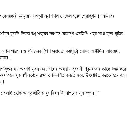
বেসরকারী উন্নয়ন সংস্থা ন্যাশনাল ডেভেলপমেন্ট প্রোগ্রাম (এনডিপি)
ত বর্ণাঢ্য র‌্যালি সিরাজগঞ্জ শহরের দরগাহ রোডস্থ এনডিপি শহর শাখা হতে মুজিব
্প ফোকাল পারসন ও পরিচালক (ঋণ সহায়তা কর্মসূচি) মোসলেম উদ্দিন আহমেদ,
্জামান।
রমশক্তির বড় অংশই যুবসমাজ, যাদের অবদান প্রবাসী শ্রমবাজার থেকে শুরু করে
, যুবসমাজের সৃজনশীলতাকে রক্ষা ও বিকশিত করতে হবে, উৎসাহিত করতে হবে জ্ঞান
য়।
়ে তোলাই হোক আন্তর্জাতিক যুব দিবস উদযাপনের মূল লক্ষ্য।”