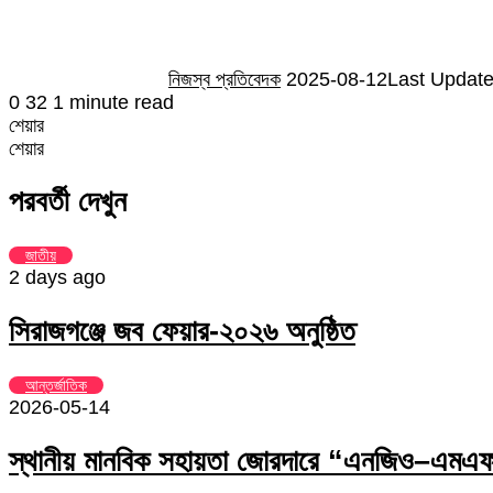
নিজস্ব প্রতিবেদক
2025-08-12
Last Update
0
32
1 minute read
শেয়ার
Facebook
Twitter
LinkedIn
Skype
Messenger
Messenger
WhatsApp
Telegram
Share
প্রিন্ট
শেয়ার
via
Facebook
Twitter
LinkedIn
Skype
Messenger
Messenger
WhatsApp
Telegram
Share
প্রিন্ট
Email
via
পরবর্তী দেখুন
Email
জাতীয়
2 days ago
সিরাজগঞ্জে জব ফেয়ার-২০২৬ অনুষ্ঠিত
আন্তর্জাতিক
2026-05-14
স্থানীয় মানবিক সহায়তা জোরদারে “এনজিও–এমএফআ