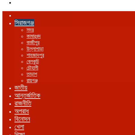
এখানে
খুঁজুন
হোম
সিরাজগঞ্জ
সদর
কামারখন্দ
কাজীপুর
উল্লাপাড়া
শাহজাদপুর
বেলকুচি
চৌহালী
তাড়াশ
রায়গঞ্জ
জাতীয়
আন্তর্জাতিক
রাজনীতি
অপরাধ
বিনোদন
খেলা
শিক্ষা