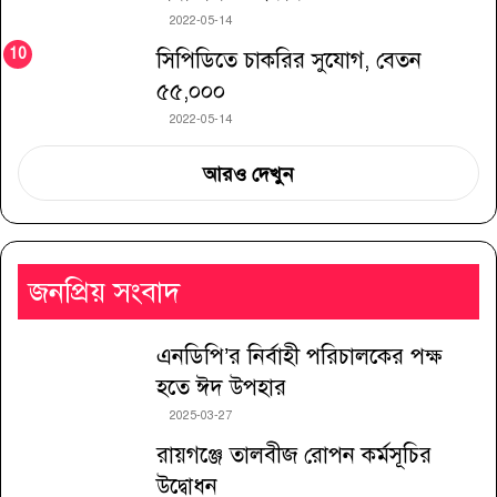
2022-05-14
সিপিডিতে চাকরির সুযোগ, বেতন
৫৫,০০০
2022-05-14
আরও দেখুন
জনপ্রিয় সংবাদ
এনডিপি’র নির্বাহী পরিচালকের পক্ষ
হতে ঈদ উপহার
2025-03-27
রায়গঞ্জে তালবীজ রোপন কর্মসূচির
উদ্বোধন