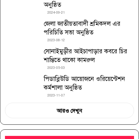
অনুষ্ঠিত
2024-09-21
জেলা জাতীয়তাবাদী শ্রমিকদল এর
পরিচিতি সভা অনুষ্ঠিত
2023-08-12
সোনাইমুড়ীর আইচাপাড়ার কবরে চির
শান্তিতে থাকো কামরুল
2023-05-03
পিডাব্লিউডি আয়োজনে ওরিয়েন্টেশন
কর্মশালা অনুষ্ঠিত
2023-11-07
আরও দেখুন