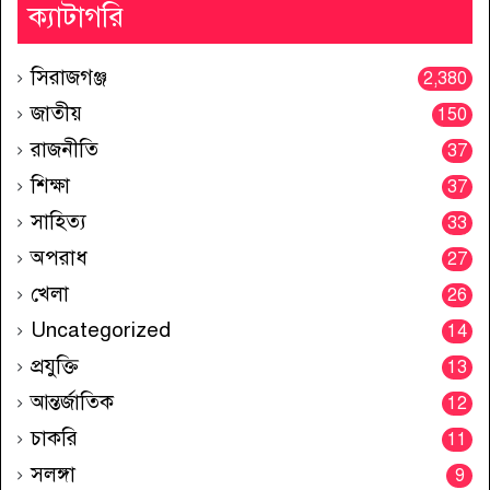
ক্যাটাগরি
সিরাজগঞ্জ
2,380
জাতীয়
150
রাজনীতি
37
শিক্ষা
37
সাহিত্য
33
অপরাধ
27
খেলা
26
Uncategorized
14
প্রযুক্তি
13
আন্তর্জাতিক
12
চাকরি
11
সলঙ্গা
9